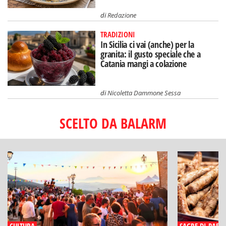
di
Redazione
TRADIZIONI
In Sicilia ci vai (anche) per la
granita: il gusto speciale che a
Catania mangi a colazione
di
Nicoletta Dammone Sessa
SCELTO DA BALARM
CULTURA
SAGRE DI PAESE