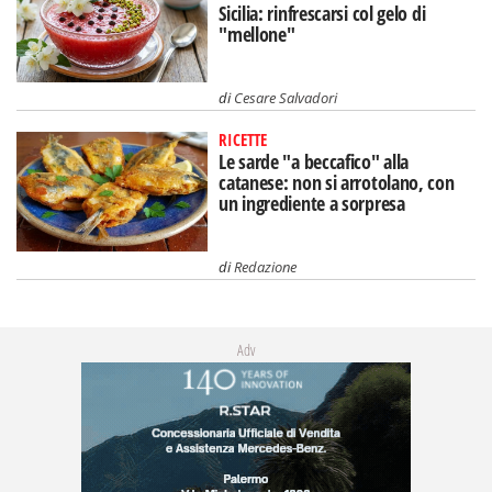
Sicilia: rinfrescarsi col gelo di
"mellone"
di
Cesare Salvadori
RICETTE
Le sarde "a beccafico" alla
catanese: non si arrotolano, con
un ingrediente a sorpresa
di
Redazione
Adv