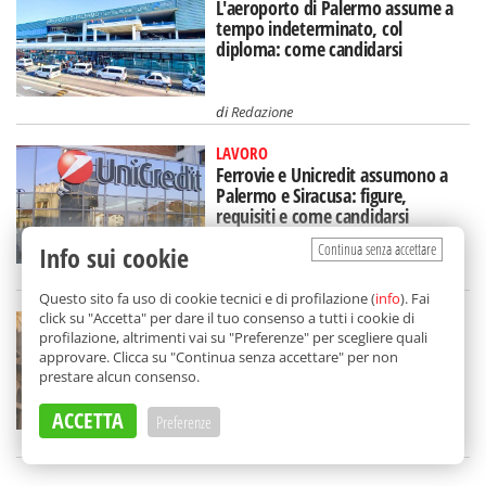
L'aeroporto di Palermo assume a
tempo indeterminato, col
diploma: come candidarsi
di
Redazione
LAVORO
Ferrovie e Unicredit assumono a
Palermo e Siracusa: figure,
requisiti e come candidarsi
Continua senza accettare
Info sui cookie
di
Redazione
Questo sito fa uso di cookie tecnici e di profilazione (
info
). Fai
click su "Accetta" per dare il tuo consenso a tutti i cookie di
LAVORO
profilazione, altrimenti vai su "Preferenze" per scegliere quali
Il Comune di Palermo cerca
approvare. Clicca su "Continua senza accettare" per non
rilevatori per il censimento: i
prestare alcun consenso.
requisiti e come fare domanda
ACCETTA
Preferenze
di
Redazione