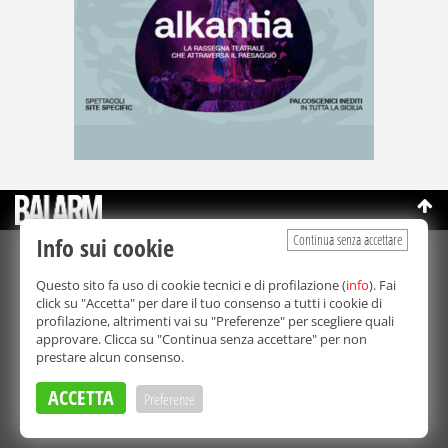
Continua senza accettare
Info sui cookie
©Copyright 2003-2026
Bmedia Srl
- P.IVA 07064240828
Questo sito fa uso di cookie tecnici e di profilazione (
info
). Fai
La riproduzione totale o parziale di tutti i contenuti, in qualunque
click su "Accetta" per dare il tuo consenso a tutti i cookie di
forma, su qualsiasi supporto è proibita.
profilazione, altrimenti vai su "Preferenze" per scegliere quali
Balarm.it è una testata giornalistica registrata. Autorizzazione del
approvare. Clicca su "Continua senza accettare" per non
Tribunale di Palermo n° 32 del 21/10/2003
prestare alcun consenso.
Direttore responsabile:
Fabio Ricotta
Privacy e Cookie Policy
ACCETTA
Preferenze