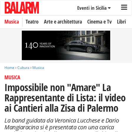
Eventi in Sicilia
Musica
Teatro
Arte e architettura
Cinema e Tv
Libri
Home
›
Cultura
›
Musica
MUSICA
Impossibile non "Amare" La
Rappresentante di Lista: il video
ai Cantieri alla Zisa di Palermo
La band guidata da Veronica Lucchese e Dario
Mangiaracina si è presentata con una carica