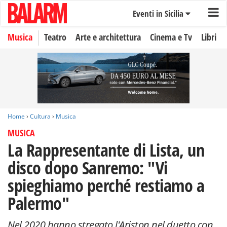
Eventi in Sicilia
Musica
Teatro
Arte e architettura
Cinema e Tv
Libri
Home
›
Cultura
›
Musica
MUSICA
La Rappresentante di Lista, un
disco dopo Sanremo: "Vi
spieghiamo perché restiamo a
Palermo"
Nel 2020 hanno stregato l'Ariston nel duetto con