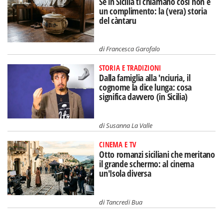
Se in Sicilia ti chiamano così non è
un complimento: la (vera) storia
del càntaru
di
Francesca Garofalo
STORIA E TRADIZIONI
Dalla famiglia alla 'nciuria, il
cognome la dice lunga: cosa
significa davvero (in Sicilia)
di
Susanna La Valle
CINEMA E TV
Otto romanzi siciliani che meritano
il grande schermo: al cinema
un'Isola diversa
di
Tancredi Bua