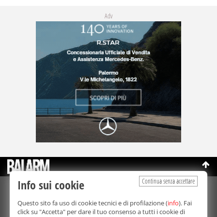
Adv
Continua senza accettare
Info sui cookie
©Copyright 2003-2026
Bmedia Srl
- P.IVA 07064240828
Questo sito fa uso di cookie tecnici e di profilazione (
info
). Fai
La riproduzione totale o parziale di tutti i contenuti, in qualunque
click su "Accetta" per dare il tuo consenso a tutti i cookie di
forma, su qualsiasi supporto è proibita.