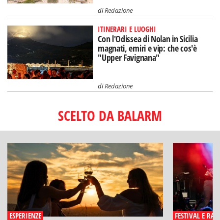
di
Redazione
ITINERARI E LUOGHI
Con l'Odissea di Nolan in Sicilia
magnati, emiri e vip: che cos'è
"Upper Favignana"
di
Redazione
SCELTO DA BALARM
ESPERIENZE
FESTIVAL E RAS