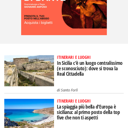
ITINERARI E LUOGHI
In Sicilia c'è un luogo centralissimo
(e sconosciuto): dove si trova la
Real Cittadella
di
Santo Forlì
ITINERARI E LUOGHI
La spiaggia più bella d'Europa è
siciliana: al primo posto della top
five che non ti aspetti