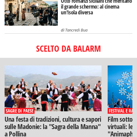
Otto romanzi siciliani che meritano
il grande schermo: al cinema
un'Isola diversa
di
Tancredi Bua
SCELTO DA BALARM
SAGRE DI PAESE
FESTIVAL E RAS
Una festa di tradizioni, cultura e sapori
Film sotto l
sulle Madonie: la "Sagra della Manna"
virtuali: le
a Pollina
"Animaphix