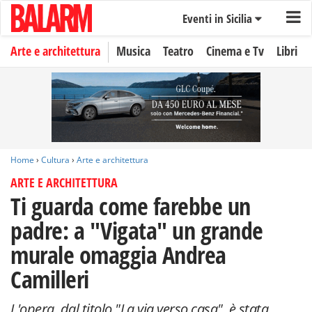
Eventi in Sicilia
Arte e architettura
Musica
Teatro
Cinema e Tv
Libri
Home
›
Cultura
›
Arte e architettura
ARTE E ARCHITETTURA
Ti guarda come farebbe un
padre: a "Vigata" un grande
murale omaggia Andrea
Camilleri
L'opera, dal titolo "La via verso casa", è stata