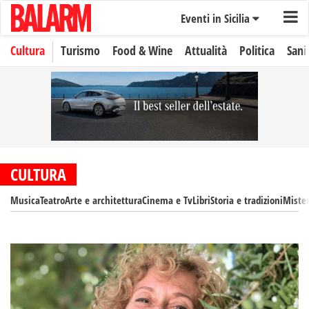
Eventi in Sicilia
Cultura
Turismo
Food & Wine
Attualità
Politica
Sani
CULTURA
Musica
Teatro
Arte e architettura
Cinema e Tv
Libri
Storia e tradizioni
Mister