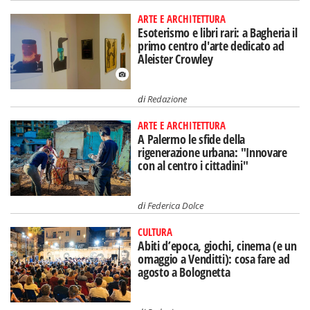
ARTE E ARCHITETTURA
Esoterismo e libri rari: a Bagheria il
primo centro d'arte dedicato ad
Aleister Crowley
di
Redazione
ARTE E ARCHITETTURA
A Palermo le sfide della
rigenerazione urbana: "Innovare
con al centro i cittadini"
di
Federica Dolce
CULTURA
Abiti d’epoca, giochi, cinema (e un
omaggio a Venditti): cosa fare ad
agosto a Bolognetta