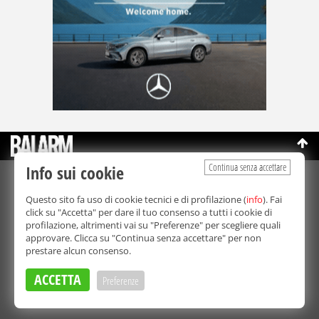
Continua senza accettare
Info sui cookie
©Copyright 2003-2026
Bmedia Srl
- P.IVA 07064240828
Questo sito fa uso di cookie tecnici e di profilazione (
info
). Fai
La riproduzione totale o parziale di tutti i contenuti, in qualunque
click su "Accetta" per dare il tuo consenso a tutti i cookie di
forma, su qualsiasi supporto è proibita.
profilazione, altrimenti vai su "Preferenze" per scegliere quali
Balarm.it è una testata giornalistica registrata. Autorizzazione del
approvare. Clicca su "Continua senza accettare" per non
Tribunale di Palermo n° 32 del 21/10/2003
prestare alcun consenso.
Direttore responsabile:
Fabio Ricotta
Privacy e Cookie Policy
ACCETTA
Preferenze