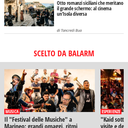
Otto romanzi siciliani che meritano
il grande schermo: al cinema
un'Isola diversa
di
Tancredi Bua
SCELTO DA BALARM
MUSICA
ESPERIENZE
Il "Festival delle Musiche" a
"Kaid sotto
Marineo: grandi omaggi, ritmi
visite e deg