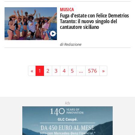
MUSICA
Fuga d'estate con Felice Demetrios
Taranto: il nuovo singolo del
cantautore siciliano
di
Redazione
«
1
2
3
4
5
…
576
»
Adv