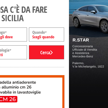
SA C'È DA FARE
 SICILIA
ogo
Quando
gli dove
Scegli quando
ologia
Cerca
ti