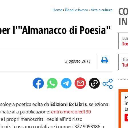
CO
Home
›
Bandi e lavoro
›
Arte e cultura
IN
 per l'"Almanacco di Poesia"
Lu
Sce
Tip
3 agosto 2011
Tut
antologia poetica edita da
Edizioni Ex Libris
, seleziona
inate alla pubblicazione:
entro mercoledì 30
e i propri manoscritti inediti all’indirizzo
zioni si possono contattare i numeri 327.9053186 o