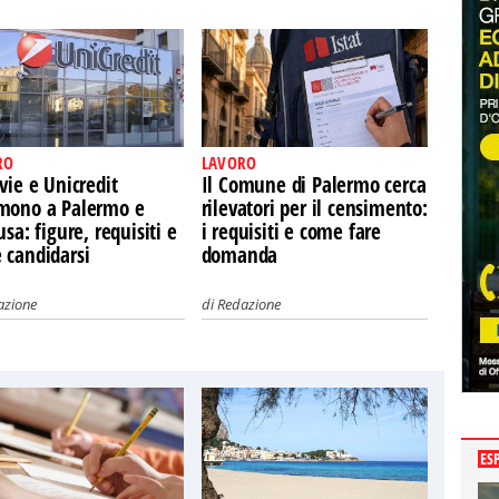
RO
LAVORO
vie e Unicredit
Il Comune di Palermo cerca
mono a Palermo e
rilevatori per il censimento:
usa: figure, requisiti e
i requisiti e come fare
 candidarsi
domanda
azione
di
Redazione
ES