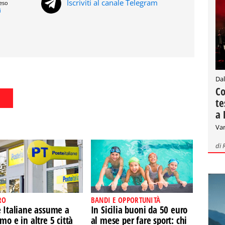
Iscriviti al canale Telegram
reso
i
Dal
Co
te
a 
Var
di
RO
BANDI E OPPORTUNITÀ
e Italiane assume a
In Sicilia buoni da 50 euro
mo e in altre 5 città
al mese per fare sport: chi