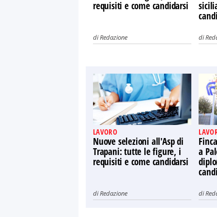
requisiti e come candidarsi
sicil
candi
di
Redazione
di
Red
LAVORO
LAVO
Nuove selezioni all'Asp di
Finca
Trapani: tutte le figure, i
a Pal
requisiti e come candidarsi
diplo
candi
di
Redazione
di
Red