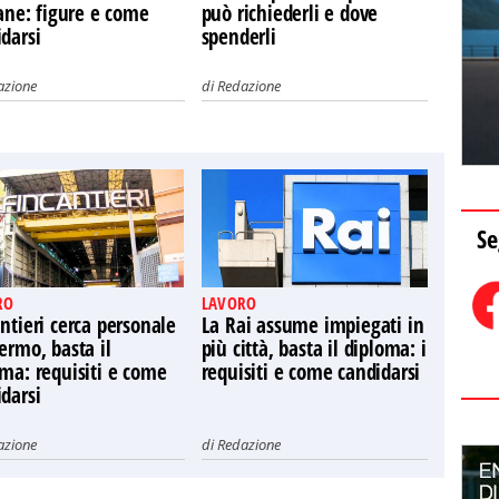
iane: figure e come
può richiederli e dove
darsi
spenderli
azione
di
Redazione
Se
RO
LAVORO
ntieri cerca personale
La Rai assume impiegati in
ermo, basta il
più città, basta il diploma: i
ma: requisiti e come
requisiti e come candidarsi
darsi
azione
di
Redazione