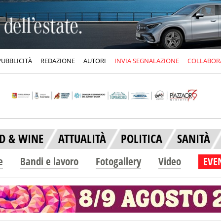
PUBBLICITÀ
REDAZIONE
AUTORI
INVIA SEGNALAZIONE
COLLABOR
D & WINE
ATTUALITÀ
POLITICA
SANITÀ
e
Bandi e lavoro
Fotogallery
Video
EVEN