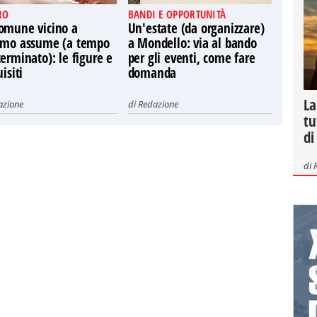
RO
BANDI E OPPORTUNITÀ
omune vicino a
Un'estate (da organizzare)
rmo assume (a tempo
a Mondello: via al bando
erminato): le figure e
per gli eventi, come fare
uisiti
domanda
La
azione
di
Redazione
tu
di
di