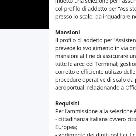
indetto una selezione per l'assu
col profilo di addetto per “Assis
presso lo scalo, da inquadrare ne
Mansioni
Il profilo di addetto per “Assist
prevede lo svolgimento in via pri
mansioni al fine di assicurare un
tutte le aree del Terminal; gesti
corretto e efficiente utilizzo dell
procedure operative di scalo da p
aeroportuali relazionando a Offi
Requisiti
Per l’ammissione alla selezione è
- cittadinanza italiana ovvero ci
Europea;
- godimento dei diritti politici. I