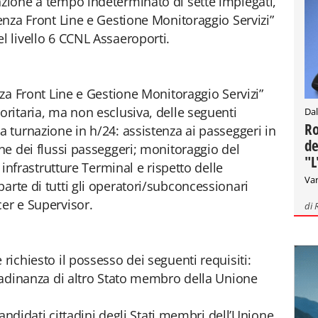
nzione a tempo indeterminato di sette impiegati,
tenza Front Line e Gestione Monitoraggio Servizi”
l livello 6 CCNL Assaeroporti.
enza Front Line e Gestione Monitoraggio Servizi”
oritaria, ma non esclusiva, delle seguenti
Dal
Ro
a turnazione in h/24: assistenza ai passeggeri in
de
one dei flussi passeggeri; monitoraggio del
"L
e infrastrutture Terminal e rispetto delle
Var
arte di tutti gli operatori/subconcessionari
cer e Supervisor.
di
 richiesto il possesso dei seguenti requisiti:
ttadinanza di altro Stato membro della Unione
 candidati cittadini degli Stati membri dell’Unione