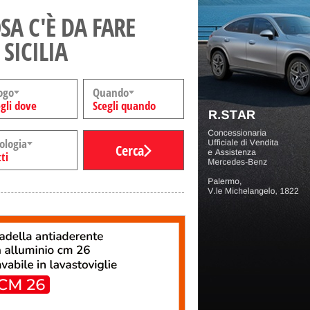
SA C'È DA FARE
 SICILIA
ogo
Quando
gli dove
Scegli quando
ologia
Cerca
ti