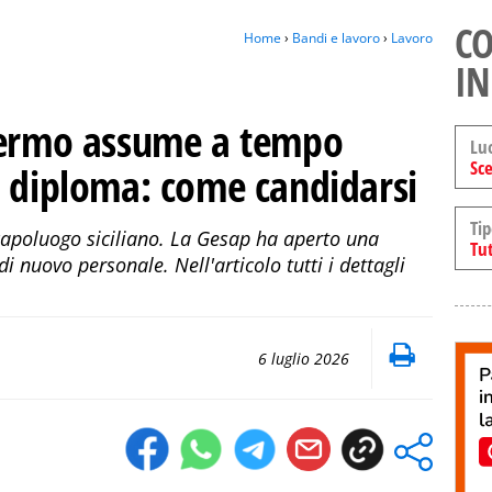
CO
Home
›
Bandi e lavoro
›
Lavoro
IN
lermo assume a tempo
Lu
Sce
l diploma: come candidarsi
Tip
capoluogo siciliano. La Gesap ha aperto una
Tut
i nuovo personale. Nell'articolo tutti i dettagli
6 luglio 2026