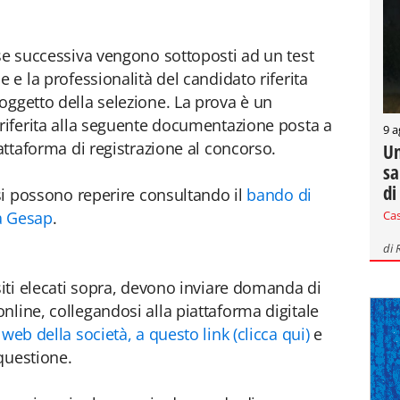
ase successiva vengono sottoposti ad un test
e e la professionalità del candidato riferita
oggetto della selezione. La prova è un
 riferita alla seguente documentazione posta a
9 a
iattaforma di registrazione al concorso.
Un
sa
di
 si possono reperire consultando il
bando di
Ca
a Gesap
.
di
siti elecati sopra, devono inviare domanda di
nline, collegandosi alla piattaforma digitale
 web della società, a questo link (clicca qui)
e
 questione.