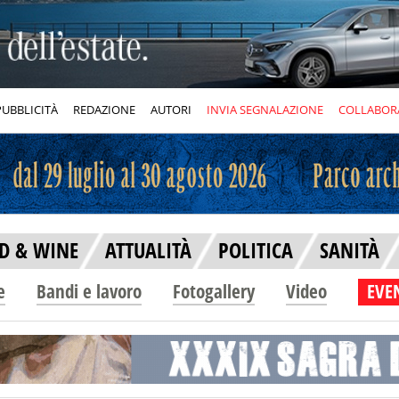
PUBBLICITÀ
REDAZIONE
AUTORI
INVIA SEGNALAZIONE
COLLABOR
D & WINE
ATTUALITÀ
POLITICA
SANITÀ
e
Bandi e lavoro
Fotogallery
Video
EVEN