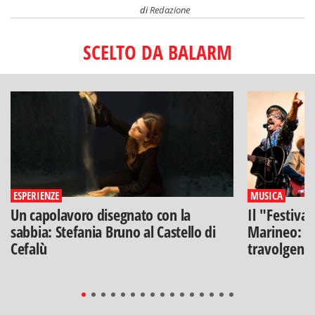
di
Redazione
SCELTO DA BALARM
ESPERIENZE
MUSICA
Un capolavoro disegnato con la
Il "Festiva
sabbia: Stefania Bruno al Castello di
Marineo: g
Cefalù
travolgenti 