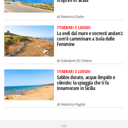
scoprire in Sicilia
di
Federica Dolce
ITINERARI E LUOGHI
La vedi dal mare e vorresti andarci:
com'è camminare a Isola delle
Femmine
di
Salvatore Di Chiara
ITINERARI E LUOGHI
Sabbie dorate, acque limpide e
silenzio: la spiaggia che ti fa
innamorare in Sicilia
di
Federica Puglisi
Adv