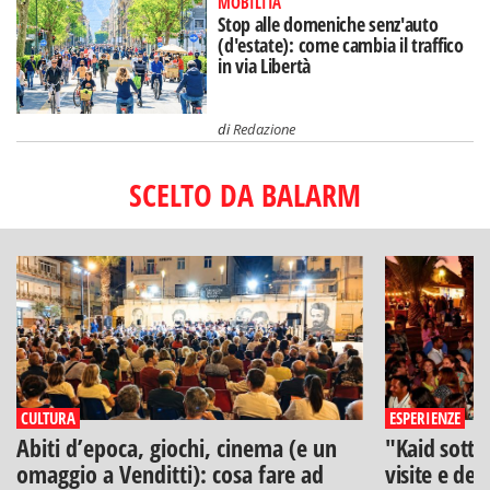
MOBILITÀ
Stop alle domeniche senz'auto
(d'estate): come cambia il traffico
in via Libertà
di
Redazione
SCELTO DA BALARM
CULTURA
ESPERIENZE
Abiti d’epoca, giochi, cinema (e un
"Kaid sotto
omaggio a Venditti): cosa fare ad
visite e deg