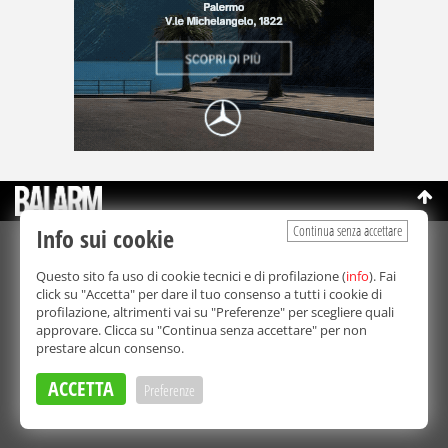
Continua senza accettare
Info sui cookie
©Copyright 2003-2026
Bmedia Srl
- P.IVA 07064240828
Questo sito fa uso di cookie tecnici e di profilazione (
info
). Fai
La riproduzione totale o parziale di tutti i contenuti, in qualunque
click su "Accetta" per dare il tuo consenso a tutti i cookie di
forma, su qualsiasi supporto è proibita.
profilazione, altrimenti vai su "Preferenze" per scegliere quali
Balarm.it è una testata giornalistica registrata. Autorizzazione del
approvare. Clicca su "Continua senza accettare" per non
Tribunale di Palermo n° 32 del 21/10/2003
prestare alcun consenso.
Direttore responsabile:
Fabio Ricotta
Privacy e Cookie Policy
ACCETTA
Preferenze