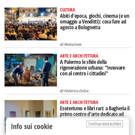
CULTURA
Abiti d’epoca, giochi, cinema (e un
omaggio a Venditti): cosa fare ad
agosto a Bolognetta
di
Redazione
ARTE E ARCHITETTURA
A Palermo le sfide della
rigenerazione urbana: "Innovare
con al centro i cittadini"
di
Federica Dolce
ARTE E ARCHITETTURA
Esoterismo e libri rari: a Bagheria il
primo centro d'arte dedicato ad
Aleister Crowley
Continua senza accettare
Info sui cookie