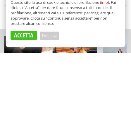
di
Redazione
Questo sito fa uso di cookie tecnici e di profilazione (
info
). Fai
click su "Accetta" per dare il tuo consenso a tutti i cookie di
profilazione, altrimenti vai su "Preferenze" per scegliere quali
SCELTO DA BALARM
approvare. Clicca su "Continua senza accettare" per non
prestare alcun consenso.
ACCETTA
Preferenze
CONCERTI
SAGRE DI PAESE
"Here Goes The Sun" a Partanna:
Una festa di
Glauco Venier e Daniela Spalletta
sulle Madon
suonano i Beatles
a Pollina