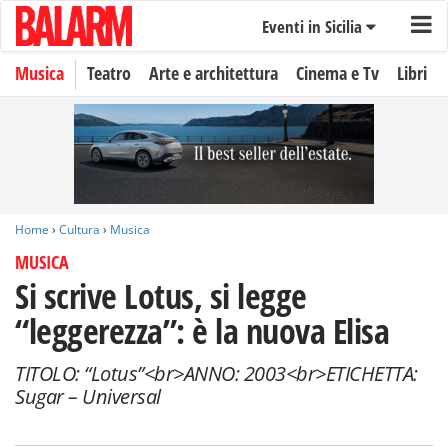
Eventi in Sicilia
Musica
Teatro
Arte e architettura
Cinema e Tv
Libri
Home
›
Cultura
›
Musica
MUSICA
Si scrive Lotus, si legge
“leggerezza”: è la nuova Elisa
TITOLO: “Lotus”<br>ANNO: 2003<br>ETICHETTA:
Sugar – Universal