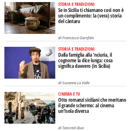
STORIA E TRADIZIONI
Se in Sicilia ti chiamano così non è
un complimento: la (vera) storia
del càntaru
di
Francesca Garofalo
STORIA E TRADIZIONI
Dalla famiglia alla 'nciuria, il
cognome la dice lunga: cosa
significa davvero (in Sicilia)
di
Susanna La Valle
CINEMA E TV
Otto romanzi siciliani che meritano
il grande schermo: al cinema
un'Isola diversa
di
Tancredi Bua