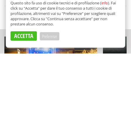
di
Redazione
Questo sito fa uso di cookie tecnici e di profilazione (
info
). Fai
click su "Accetta" per dare il tuo consenso a tutti i cookie di
profilazione, altrimenti vai su "Preferenze" per scegliere quali
SCELTO DA BALARM
approvare. Clicca su "Continua senza accettare" per non
prestare alcun consenso.
ACCETTA
Preferenze
MUSICA E APERITIVI
ESPERIENZE
La notte di San Lorenzo da Bruno
Un capolavo
Ribadi: birra, musica live e visite
sabbia: Stef
speciali a Terrasini
Cefalù