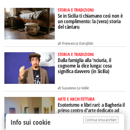
STORIA E TRADIZIONI
Se in Sicilia ti chiamano così non è
un complimento: la (vera) storia
del càntaru
di
Francesca Garofalo
STORIA E TRADIZIONI
Dalla famiglia alla 'nciuria, il
cognome la dice lunga: cosa
significa davvero (in Sicilia)
di
Susanna La Valle
ARTE E ARCHITETTURA
Esoterismo e libri rari: a Bagheria il
primo centro d'arte dedicato ad
Aleister Crowley
Continua senza accettare
Info sui cookie