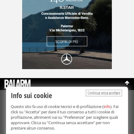
Continua senza accettare
Info sui cookie
©Copyright 2003-2026
Bmedia Srl
- P.IVA 07064240828
Questo sito fa uso di cookie tecnici e di profilazione (
info
). Fai
La riproduzione totale o parziale di tutti i contenuti, in qualunque
click su "Accetta" per dare il tuo consenso a tutti i cookie di
forma, su qualsiasi supporto è proibita.
profilazione, altrimenti vai su "Preferenze" per scegliere quali
Balarm.it è una testata giornalistica registrata. Autorizzazione del
approvare. Clicca su "Continua senza accettare" per non
Tribunale di Palermo n° 32 del 21/10/2003
prestare alcun consenso.
Direttore responsabile:
Fabio Ricotta
Privacy e Cookie Policy