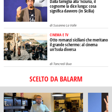
Dalla famiglia alla 'nciuria, il
cognome la dice lunga: cosa
significa davvero (in Sicilia)
di
Susanna La Valle
CINEMA E TV
Otto romanzi siciliani che meritano
il grande schermo: al cinema
un'Isola diversa
di
Tancredi Bua
SCELTO DA BALARM