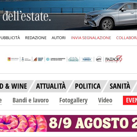
PUBBLICITÀ
REDAZIONE
AUTORI
INVIA SEGNALAZIONE
COLLABOR
D & WINE
ATTUALITÀ
POLITICA
SANITÀ
e
Bandi e lavoro
Fotogallery
Video
EVEN