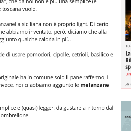
a", che da noi non è più una semplice (e
e toscana vuole.
zanella siciliana non è proprio light. Di certo
i che abbiamo inventato, però, diciamo che alla
giunto qualche caloria in più.
10
La
e di usare pomodori, cipolle, cetrioli, basilico e
Ri
sp
Bir
'originale ha in comune solo il pane raffermo, i
invece, noi ci abbiamo aggiunto le
melanzane
di
emplice e (quasi) legger, da gustare al ritorno dal
l'ombrellone.