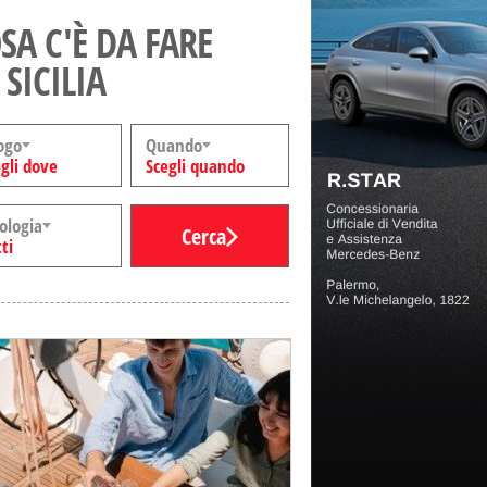
SA C'È DA FARE
 SICILIA
ogo
Quando
gli dove
Scegli quando
ologia
Cerca
ti