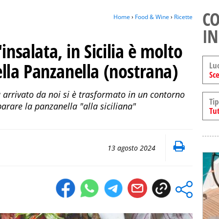
CO
Home
›
Food & Wine
›
Ricette
IN
insalata, in Sicilia è molto
della Panzanella (nostrana)
Lu
Sce
arrivato da noi si è trasformato in un contorno
Tip
arare la panzanella "alla siciliana"
Tut
13 agosto 2024