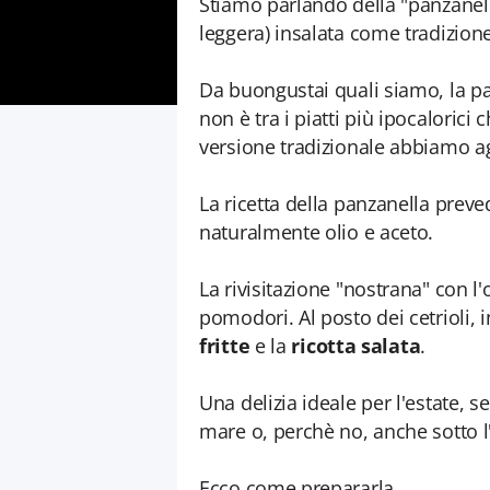
Stiamo parlando della "panzanell
leggera) insalata come tradizion
Da buongustai quali siamo, la pan
non è tra i piatti più ipocaloric
versione tradizionale abbiamo ag
La ricetta della panzanella preved
naturalmente olio e aceto.
La rivisitazione "nostrana" con l
pomodori. Al posto dei cetrioli, 
fritte
e la
ricotta salata
.
Una delizia ideale per l'estate, s
mare o, perchè no, anche sotto 
Ecco come prepararla.