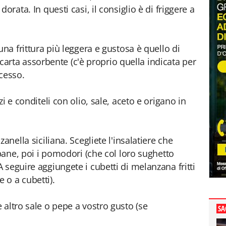
orata. In questi casi, il consiglio è di friggere a
una frittura più leggera e gustosa è quello di
la carta assorbente (c'è proprio quella indicata per
ccesso.
i e conditeli con olio, sale, aceto e origano in
anella siciliana. Scegliete l'insalatiere che
 pane, poi i pomodori (che col loro sughetto
seguire aggiungete i cubetti di melanzana fritti
ie o a cubetti).
 altro sale o pepe a vostro gusto (se
SA