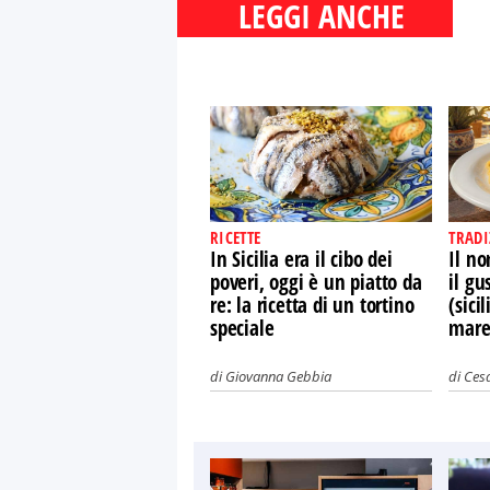
LEGGI ANCHE
RICETTE
TRADI
In Sicilia era il cibo dei
Il n
poveri, oggi è un piatto da
il gu
re: la ricetta di un tortino
(sici
speciale
mar
di
Giovanna Gebbia
di
Cesa