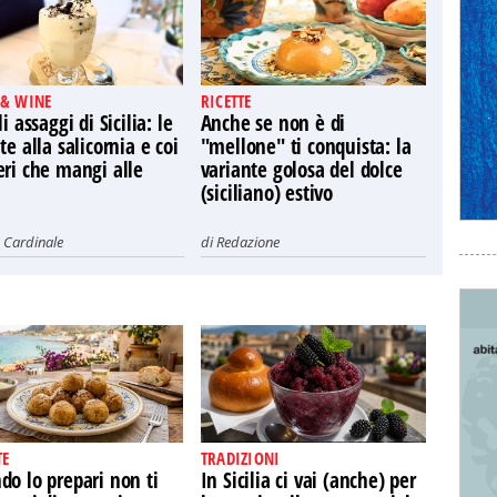
 & WINE
RICETTE
li assaggi di Sicilia: le
Anche se non è di
te alla salicornia e coi
"mellone" ti conquista: la
eri che mangi alle
variante golosa del dolce
(siciliano) estivo
 Cardinale
di
Redazione
TE
TRADIZIONI
o lo prepari non ti
In Sicilia ci vai (anche) per