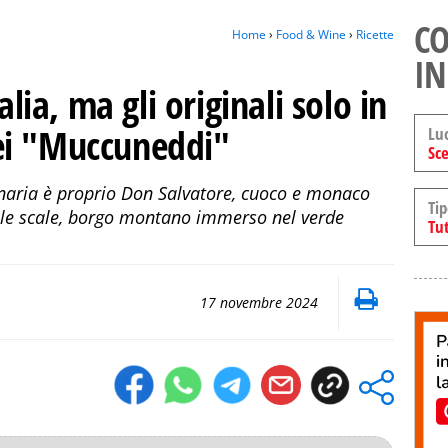
CO
Home
›
Food & Wine
›
Ricette
IN
alia, ma gli originali solo in
 dei "Muccuneddi"
Lu
Sce
naria è proprio Don Salvatore, cuoco e monaco
Tip
lle scale, borgo montano immerso nel verde
Tut
17 novembre 2024