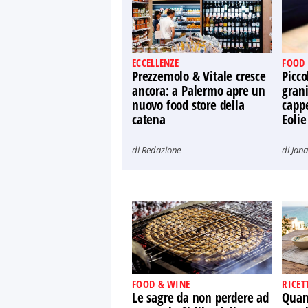
ECCELLENZE
FOOD
Prezzemolo & Vitale cresce
Picco
ancora: a Palermo apre un
grani
nuovo food store della
capp
catena
Eolie
di
Redazione
di
Jana
FOOD & WINE
RICET
Le sagre da non perdere ad
Quand