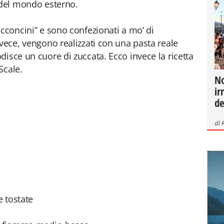
 del mondo esterno.
occoncini” e sono confezionati a mo’ di
nvece, vengono realizzati con una pasta reale
isce un cuore di zuccata. Ecco invece la ricetta
Scale.
No
ir
de
di
e tostate