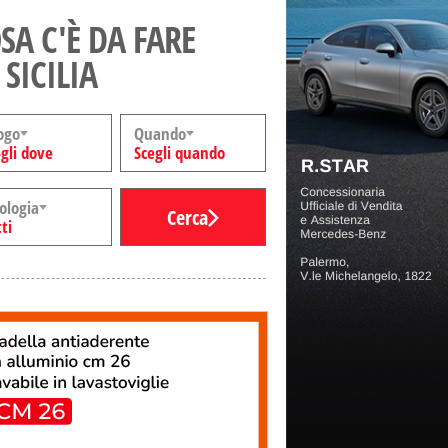
SA C'È DA FARE
 SICILIA
ogo
Quando
gli dove
Scegli quando
ologia
Cerca
ti