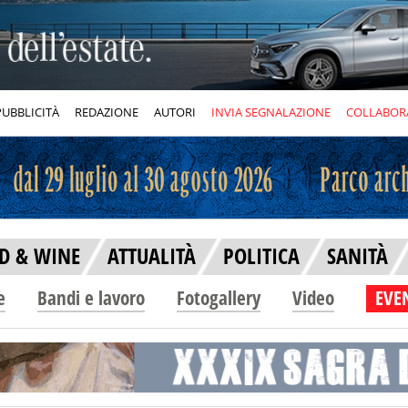
PUBBLICITÀ
REDAZIONE
AUTORI
INVIA SEGNALAZIONE
COLLABOR
D & WINE
ATTUALITÀ
POLITICA
SANITÀ
e
Bandi e lavoro
Fotogallery
Video
EVEN