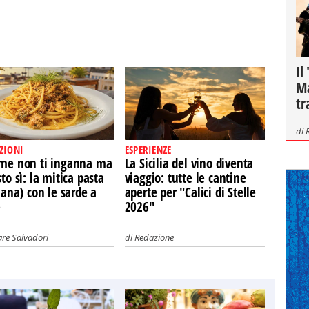
Il
Ma
tr
di
ZIONI
ESPERIENZE
ome non ti inganna ma
La Sicilia del vino diventa
sto sì: la mitica pasta
viaggio: tutte le cantine
liana) con le sarde a
aperte per "Calici di Stelle
e
2026"
re Salvadori
di
Redazione