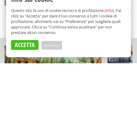
di
Jana Cardinale
Questo sito fa uso di cookie tecnici e di profilazione (
info
). Fai
click su "Accetta" per dare il tuo consenso a tutti i cookie di
profilazione, altrimenti vai su "Preferenze" per scegliere quali
SCELTO DA BALARM
approvare. Clicca su "Continua senza accettare" per non
prestare alcun consenso.
ACCETTA
Preferenze
ESPERIENZE
STORIE
Un'esperienza sensoriale da fare
La resisten
almeno una volta: dormire nel bosco
Intorre: l'
delle Madonie
storie a Pa