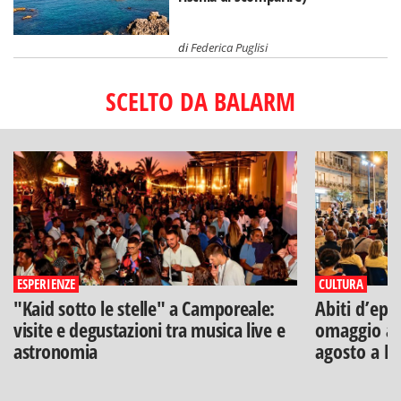
di
Federica Puglisi
SCELTO DA BALARM
ESPERIENZE
CULTURA
"Kaid sotto le stelle" a Camporeale:
Abiti d’epo
visite e degustazioni tra musica live e
omaggio a V
astronomia
agosto a B