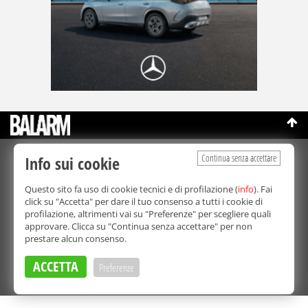
Continua senza accettare
Info sui cookie
©Copyright 2003-2026
Bmedia Srl
- P.IVA 07064240828
La riproduzione totale o parziale di tutti i contenuti, in qualunque
Questo sito fa uso di cookie tecnici e di profilazione (
info
). Fai
forma, su qualsiasi supporto è proibita.
click su "Accetta" per dare il tuo consenso a tutti i cookie di
Balarm.it è una testata giornalistica registrata. Autorizzazione del
profilazione, altrimenti vai su "Preferenze" per scegliere quali
Tribunale di Palermo n° 32 del 21/10/2003
approvare. Clicca su "Continua senza accettare" per non
Direttore responsabile:
Fabio Ricotta
prestare alcun consenso.
Privacy e Cookie Policy
ACCETTA
Preferenze