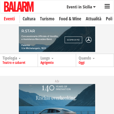
Eventi in Sicilia
Eventi
Cultura
Turismo
Food & Wine
Attualità
Polit
Tipologia
Luogo
Quando
Teatro e cabaret
Agrigento
Oggi
Adv