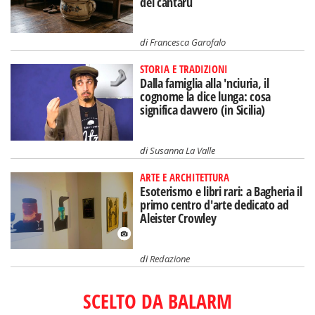
del càntaru
di
Francesca Garofalo
STORIA E TRADIZIONI
Dalla famiglia alla 'nciuria, il
cognome la dice lunga: cosa
significa davvero (in Sicilia)
di
Susanna La Valle
ARTE E ARCHITETTURA
Esoterismo e libri rari: a Bagheria il
primo centro d'arte dedicato ad
Aleister Crowley
di
Redazione
SCELTO DA BALARM