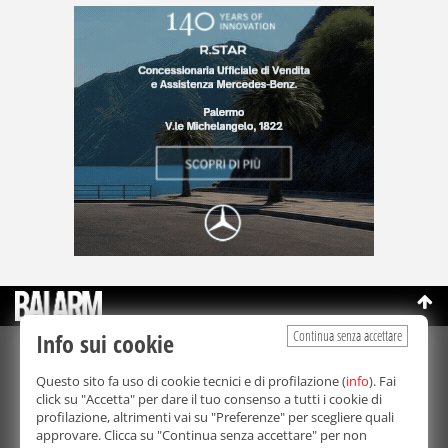
Continua senza accettare
Info sui cookie
©Copyright 2003-2026
Bmedia Srl
- P.IVA 07064240828
Questo sito fa uso di cookie tecnici e di profilazione (
info
). Fai
La riproduzione totale o parziale di tutti i contenuti, in qualunque
click su "Accetta" per dare il tuo consenso a tutti i cookie di
forma, su qualsiasi supporto è proibita.
profilazione, altrimenti vai su "Preferenze" per scegliere quali
Balarm.it è una testata giornalistica registrata. Autorizzazione del
approvare. Clicca su "Continua senza accettare" per non
Tribunale di Palermo n° 32 del 21/10/2003