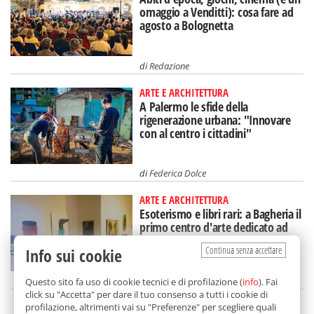
omaggio a Venditti): cosa fare ad
agosto a Bolognetta
di
Redazione
ARTE E ARCHITETTURA
A Palermo le sfide della
rigenerazione urbana: "Innovare
con al centro i cittadini"
di
Federica Dolce
ARTE E ARCHITETTURA
Esoterismo e libri rari: a Bagheria il
primo centro d'arte dedicato ad
Aleister Crowley
Continua senza accettare
Info sui cookie
di
Redazione
Questo sito fa uso di cookie tecnici e di profilazione (
info
). Fai
click su "Accetta" per dare il tuo consenso a tutti i cookie di
profilazione, altrimenti vai su "Preferenze" per scegliere quali