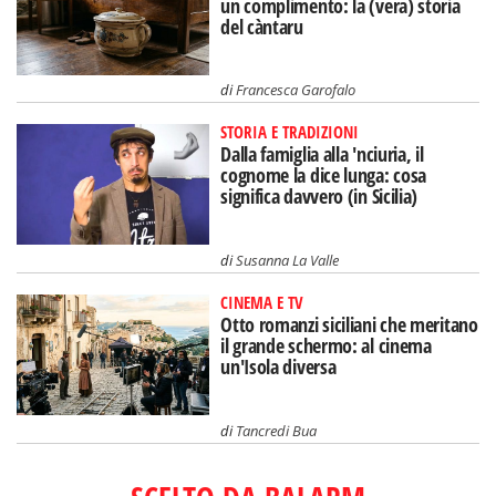
un complimento: la (vera) storia
del càntaru
di
Francesca Garofalo
STORIA E TRADIZIONI
Dalla famiglia alla 'nciuria, il
cognome la dice lunga: cosa
significa davvero (in Sicilia)
di
Susanna La Valle
CINEMA E TV
Otto romanzi siciliani che meritano
il grande schermo: al cinema
un'Isola diversa
di
Tancredi Bua