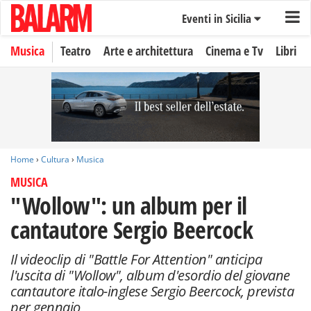
Eventi in Sicilia
Musica
Teatro
Arte e architettura
Cinema e Tv
Libri
Home
›
Cultura
›
Musica
MUSICA
"Wollow": un album per il
cantautore Sergio Beercock
Il videoclip di "Battle For Attention" anticipa
l'uscita di "Wollow", album d'esordio del giovane
cantautore italo-inglese Sergio Beercock, prevista
per gennaio