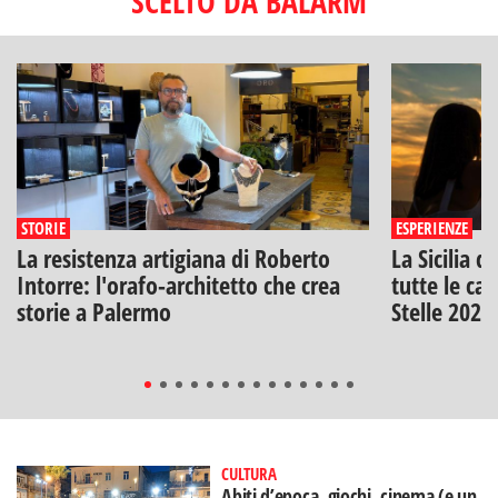
SCELTO DA BALARM
STORIE
ESPERIENZE
La resistenza artigiana di Roberto
La Sicilia d
Intorre: l'orafo-architetto che crea
tutte le can
storie a Palermo
Stelle 2026
CULTURA
Abiti d’epoca, giochi, cinema (e un