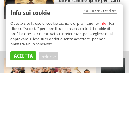
tutte le cantine aperte per "Calici
di Stelle 2026"
Continua senza accettare
Info sui cookie
di
Redazione
Questo sito fa uso di cookie tecnici e di profilazione (
info
). Fai
click su "Accetta" per dare il tuo consenso a tutti i cookie di
profilazione, altrimenti vai su "Preferenze" per scegliere quali
approvare. Clicca su "Continua senza accettare" per non
SCELTO DA BALARM
prestare alcun consenso.
ACCETTA
Preferenze
MUSICA
ESPERIENZE
Il "Festival delle Musiche" a
Un capolavo
Marineo: grandi omaggi, ritmi
sabbia: Stef
travolgenti (e visite al Castello)
Cefalù