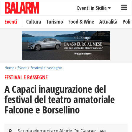
Eventi in Sicilia
Eventi
Cultura
Turismo
Food & Wine
Attualità
Polit
Home
›
Eventi
›
Festival e rassegne
FESTIVAL E RASSEGNE
A Capaci inaugurazione del
festival del teatro amatoriale
Falcone e Borsellino
Scuola elementare Alcide De Gasperi, via