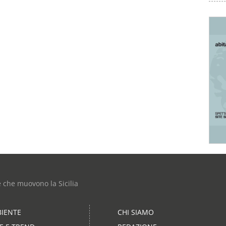
e che muovono la Sicilia
IENTE
CHI SIAMO