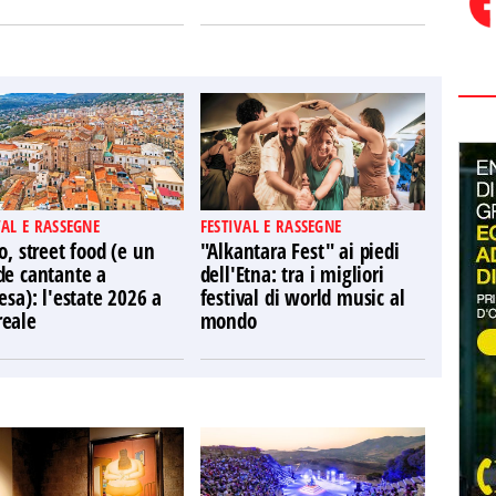
VAL E RASSEGNE
FESTIVAL E RASSEGNE
o, street food (e un
"Alkantara Fest" ai piedi
de cantante a
dell'Etna: tra i migliori
esa): l'estate 2026 a
festival di world music al
eale
mondo