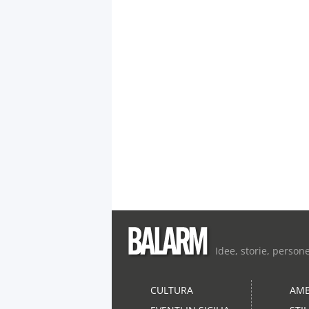
Idee, storie, person
CULTURA
AMB