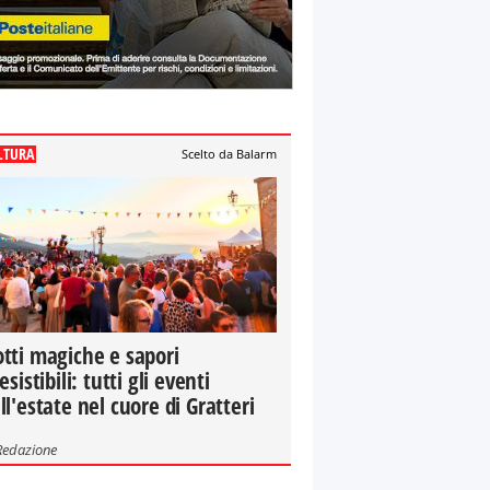
LTURA
Scelto da Balarm
tti magiche e sapori
resistibili: tutti gli eventi
ll'estate nel cuore di Gratteri
Redazione