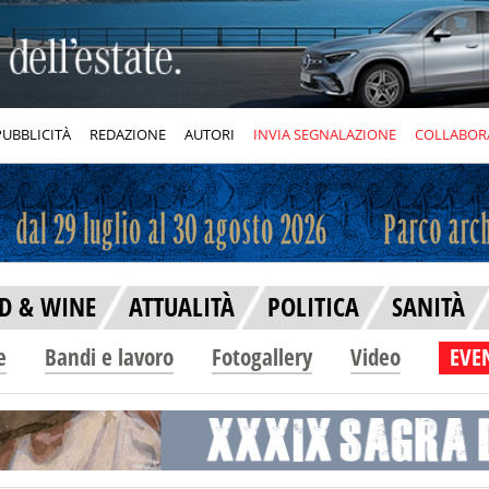
PUBBLICITÀ
REDAZIONE
AUTORI
INVIA SEGNALAZIONE
COLLABOR
D & WINE
ATTUALITÀ
POLITICA
SANITÀ
e
Bandi e lavoro
Fotogallery
Video
EVEN