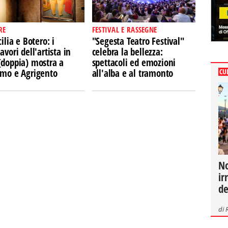
RE
FESTIVAL E RASSEGNE
cilia e Botero: i
"Segesta Teatro Festival"
avori dell'artista in
celebra la bellezza:
(doppia) mostra a
spettacoli ed emozioni
rmo e Agrigento
all'alba e al tramonto
CU
No
ir
de
di