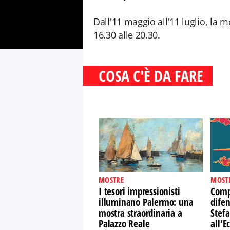
Dall'11 maggio all'11 luglio, la m
16.30 alle 20.30.
COSA C'È DA FARE
MOSTRE
MOST
I tesori impressionisti
Comp
illuminano Palermo: una
difen
mostra straordinaria a
Stefa
Palazzo Reale
all'