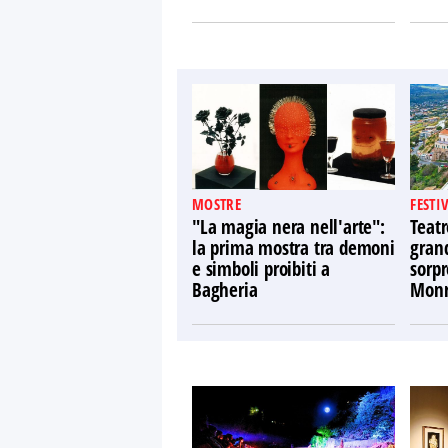
MOSTRE
FESTI
"La magia nera nell'arte":
Teatr
la prima mostra tra demoni
gran
e simboli proibiti a
sorpr
Bagheria
Monr