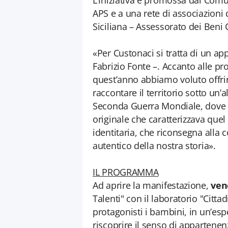
L’iniziativa è promossa dal Com
APS e a una rete di associazioni 
Siciliana – Assessorato dei Beni Cu
«Per Custonaci si tratta di un a
Fabrizio Fonte –. Accanto alle pr
quest’anno abbiamo voluto offrire
raccontare il territorio sotto un’
Seconda Guerra Mondiale, dove s
originale che caratterizzava que
identitaria, che riconsegna alla 
autentico della nostra storia».
IL PROGRAMMA
Ad aprire la manifestazione,
ven
Talenti" con il laboratorio "Citta
protagonisti i bambini, in un’es
riscoprire il senso di appartenenz