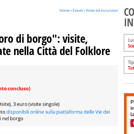
CO
Home
›
Eventi
›
Visite ed escursioni
IN
oro di borgo": visite,
Lu
Sce
te nella Città del Folklore
Tip
Tut
nto concluso)
isite), 3 euro (visite singole)
eto
disponibili online sulla piattaforma delle Vie dei
ti nel borgo