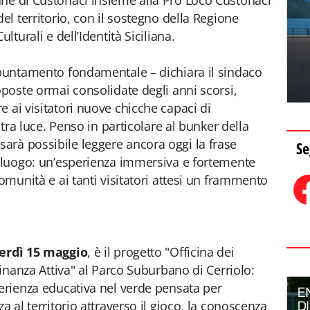
une di Custonaci insieme alla Pro Loco Custonaci
del territorio, con il sostegno della Regione
lturali e dell’Identità Siciliana.
ppuntamento fondamentale – dichiara il sindaco
oposte ormai consolidate degli anni scorsi,
 ai visitatori nuove chicche capaci di
altra luce. Penso in particolare al bunker della
arà possibile leggere ancora oggi la frase
Se
l luogo: un’esperienza immersiva e fortemente
comunità e ai tanti visitatori attesi un frammento
erdì 15 maggio
, è il progetto "Officina dei
dinanza Attiva" al Parco Suburbano di Cerriolo:
perienza educativa nel verde pensata per
a al territorio attraverso il gioco, la conoscenza