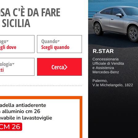
SA C'È DA FARE
 SICILIA
ogo
Quando
gli dove
Scegli quando
ologia
Cerca
ti