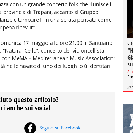
iazza con un grande concerto folk che riunisce i
lla provincia di Trapani, accanto al Gruppo
, danze e tamburelli in una serata pensata come
 appena ricevuto.
domenica 17 maggio alle ore 21.00, il Santuario
8 a
"H
 “Natural Cello”, concerto del violoncellista
Gl
one con MeMA – Mediterranean Music Association:
su
tà nelle navate di uno dei luoghi più identitari
Sit
Par
di
ciuto questo articolo?
ci anche sui social
Seguici su Facebook