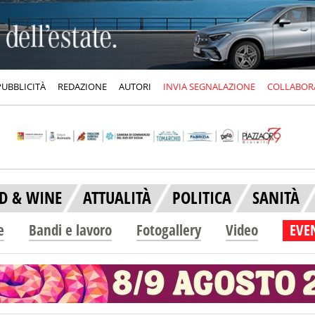
PUBBLICITÀ
REDAZIONE
AUTORI
INVIA SEGNALAZIONE
COLLABOR
D & WINE
ATTUALITÀ
POLITICA
SANITÀ
e
Bandi e lavoro
Fotogallery
Video
EVEN