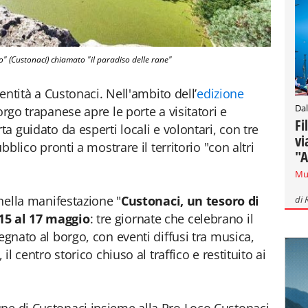
o" (Custonaci) chiamato "il paradiso delle rane"
dentità a Custonaci. Nell'ambito dell’
edizione
Dal
borgo trapanese apre le porte a visitatori e
Fi
ta guidato da esperti locali e volontari, con tre
vi
ubblico pronti a mostrare il territorio "con altri
"A
Mu
 nella manifestazione "
Custonaci, un tesoro di
di
 15 al 17 maggio
: tre giornate che celebrano il
egnato al borgo, con eventi diffusi tra musica,
 il centro storico chiuso al traffico e restituito ai