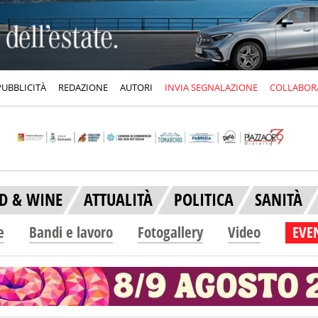
PUBBLICITÀ
REDAZIONE
AUTORI
INVIA SEGNALAZIONE
COLLABOR
D & WINE
ATTUALITÀ
POLITICA
SANITÀ
e
Bandi e lavoro
Fotogallery
Video
EVEN