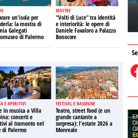
RE
MOSTRE
rare un'isola per
"Volti di Luce" tra identità
derla: la mostra di
e interiorità: le opere di
nia Galegati
Daniele Favaloro a Palazzo
Ecomuseo di Palermo
Bonocore
Se
A E APERITIVI
FESTIVAL E RASSEGNE
e in musica a Villa
Teatro, street food (e un
pina: concerti e
grande cantante a
tivi al tramonto nel
sorpresa): l'estate 2026 a
e di Palermo
Monreale