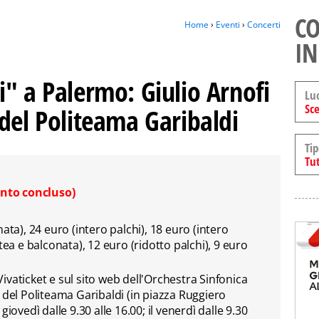
CO
Home
›
Eventi
›
Concerti
IN
" a Palermo: Giulio Arnofi
Lu
Sce
del Politeama Garibaldi
Tip
Tut
ento concluso)
ata), 24 euro (intero palchi), 18 euro (intero
tea e balconata), 12 euro (ridotto palchi), 9 euro
 Vivaticket e sul sito web dell'Orchestra Sinfonica
 del Politeama Garibaldi (in piazza Ruggiero
iovedì dalle 9.30 alle 16.00; il venerdì dalle 9.30