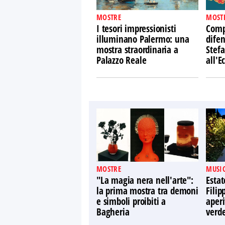
MOSTRE
MOST
I tesori impressionisti
Comp
illuminano Palermo: una
difen
mostra straordinaria a
Stefa
Palazzo Reale
all'
MOSTRE
MUSIC
"La magia nera nell'arte":
Estat
la prima mostra tra demoni
Filip
e simboli proibiti a
aperi
Bagheria
verd