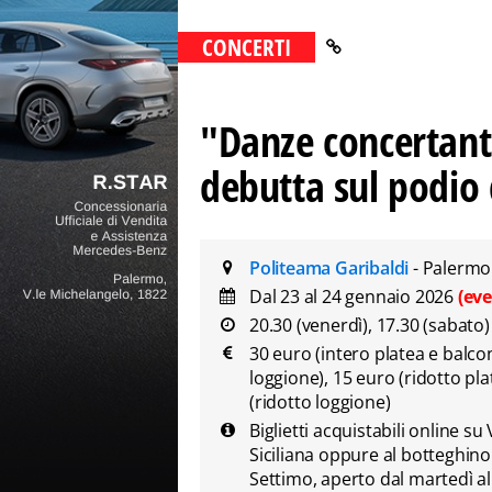
CONCERTI
"Danze concertanti
debutta sul podio 
Politeama Garibaldi
- Palermo
Dal 23 al 24 gennaio 2026
(ev
20.30 (venerdì), 17.30 (sabato)
30 euro (intero platea e balcon
loggione), 15 euro (ridotto pla
(ridotto loggione)
Biglietti acquistabili online su
Siciliana oppure al botteghino
Settimo, aperto dal martedì al g