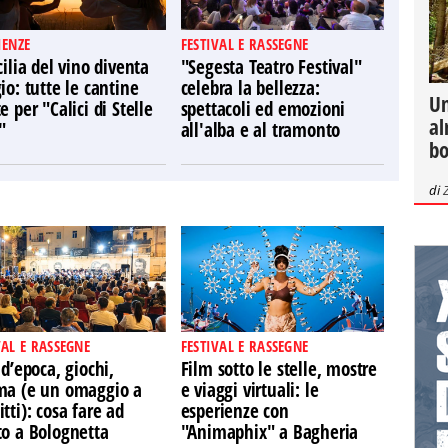
IENZE
FESTIVAL E RASSEGNE
cilia del vino diventa
"Segesta Teatro Festival"
io: tutte le cantine
celebra la bellezza:
Un
e per "Calici di Stelle
spettacoli ed emozioni
al
"
all'alba e al tramonto
bo
di
VAL E RASSEGNE
FESTIVAL E RASSEGNE
 d’epoca, giochi,
Film sotto le stelle, mostre
ma (e un omaggio a
e viaggi virtuali: le
tti): cosa fare ad
esperienze con
to a Bolognetta
"Animaphix" a Bagheria