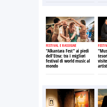
FESTIVAL E RASSEGNE
FESTI
"Alkantara Fest" ai piedi
"Musi
dell'Etna: tra i migliori
tesor
festival di world music al
visit
mondo
artist