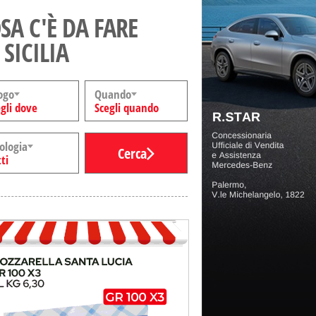
SA C'È DA FARE
 SICILIA
ogo
Quando
gli dove
Scegli quando
ologia
Cerca
ti