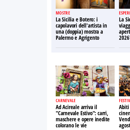
MOSTRE
ESPER
La Sicilia e Botero: i
La Si
capolavori dell'artista in
viagg
una (doppia) mostra a
apert
Palermo e Agrigento
2026
CARNEVALE
FESTI
Ad Acireale arriva il
Abiti
"Carnevale Estivo": carri,
cine
maschere e opere inedite
Vendi
colorano le vie
agos