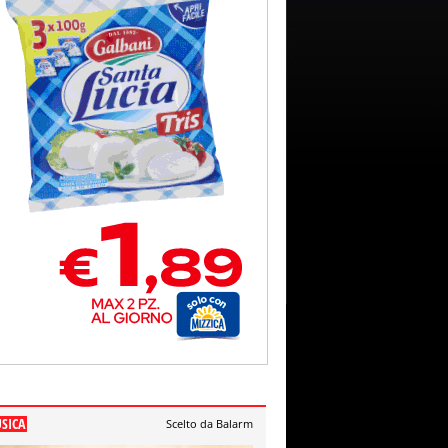
SICA
Scelto da Balarm