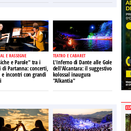
VAL E RASSEGNE
TEATRO E CABARET
che e Parole" tra i
L'Inferno di Dante alle Gole
i di Partanna: concerti,
dell'Alcantara: il suggestivo
e e incontri con grandi
kolossal inaugura
i
"Alkantia"
ES