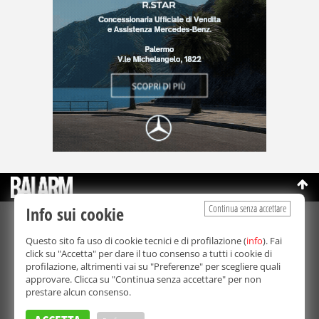
Continua senza accettare
Info sui cookie
©Copyright 2003-2026
Bmedia Srl
- P.IVA 07064240828
Questo sito fa uso di cookie tecnici e di profilazione (
info
). Fai
La riproduzione totale o parziale di tutti i contenuti, in qualunque
click su "Accetta" per dare il tuo consenso a tutti i cookie di
forma, su qualsiasi supporto è proibita.
profilazione, altrimenti vai su "Preferenze" per scegliere quali
Balarm.it è una testata giornalistica registrata. Autorizzazione del
approvare. Clicca su "Continua senza accettare" per non
Tribunale di Palermo n° 32 del 21/10/2003
prestare alcun consenso.
Direttore responsabile:
Fabio Ricotta
Privacy e Cookie Policy