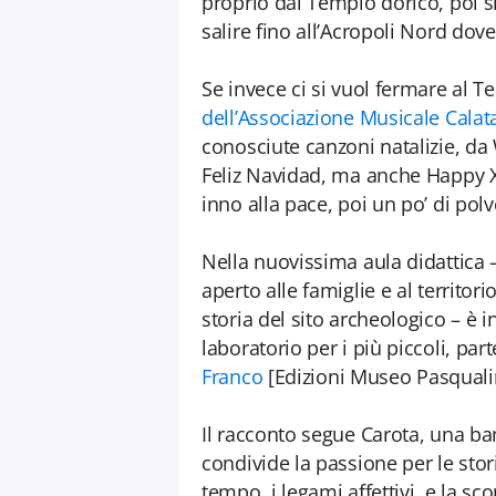
proprio dal Tempio dorico, poi si
salire fino all’Acropoli Nord dove
Se invece ci si vuol fermare al Te
dell’Associazione Musicale Calat
conosciute canzoni natalizie, da 
Feliz Navidad, ma anche Happy 
inno alla pace, poi un po’ di pol
Nella nuovissima aula didattica –
aperto alle famiglie e al territori
storia del sito archeologico – è
laboratorio per i più piccoli, pa
Franco
[Edizioni Museo Pasquali
Il racconto segue Carota, una bam
condivide la passione per le stori
tempo, i legami affettivi, e la sc