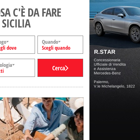
SA C'È DA FARE
 SICILIA
ogo
Quando
gli dove
Scegli quando
ologia
Cerca
ti