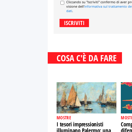
Cliccando su "Iscriviti" confermo di aver p
visione dell'
informativa sul trattamento de
dati
.
COSA C'È DA FARE
MOSTRE
MOST
I tesori impressionisti
Comp
illuminano Palermo: una
difen