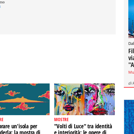
reso
i
Dal
Fi
vi
"A
Mu
di
RE
MOSTRE
rare un'isola per
"Volti di Luce" tra identità
derla: la mostra di
e interiorità: le opere di