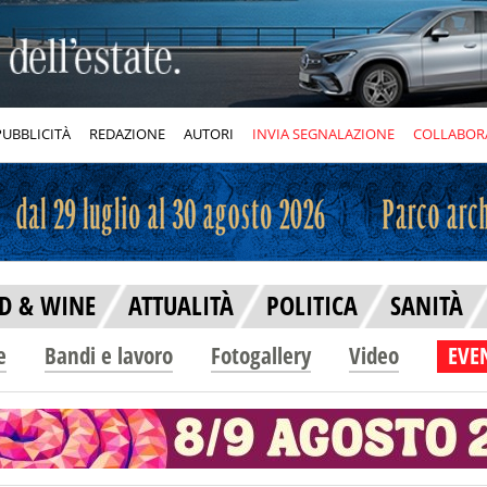
PUBBLICITÀ
REDAZIONE
AUTORI
INVIA SEGNALAZIONE
COLLABOR
D & WINE
ATTUALITÀ
POLITICA
SANITÀ
e
Bandi e lavoro
Fotogallery
Video
EVEN