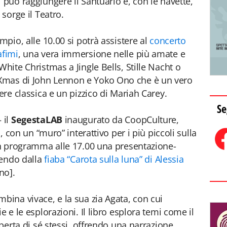
 può raggiungere il Santuario e, con le navette,
 sorge il Teatro.
mpio, alle 10.00 si potrà assistere al
concerto
afimi
, una vera immersione nelle più amate e
White Christmas a Jingle Bells, Stille Nacht o
Xmas di John Lennon e Yoko Ono che è un vero
vere classica e un pizzico di Mariah Carey.
Se
 il
SegestaLAB
inaugurato da CoopCulture,
o, con un “muro” interattivo per i più piccoli sulla
 in programma alle 17.00 una presentazione-
rtendo dalla
fiaba “Carota sulla luna” di Alessia
no].
bina vivace, e la sua zia Agata, con cui
e e le esplorazioni. Il libro esplora temi come il
operta di sé stessi, offrendo una narrazione