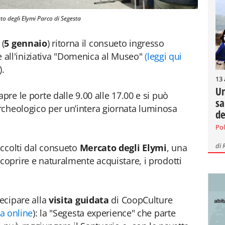
o degli Elymi Parco di Segesta
(
5 gennaio
) ritorna il consueto ingresso
zie all'iniziativa "Domenica al Museo"
(leggi qui
).
13
Un
pre le porte dalle 9.00 alle 17.00 e si può
sa
rcheologico per un’intera giornata luminosa
de
Pol
di
 accolti dal consueto
Mercato degli Elymi
, una
coprire e naturalmente acquistare, i prodotti
tecipare alla
visita guidata
di CoopCulture
a online
): la "Segesta experience" che parte