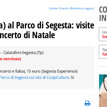
CO
Home
›
Eventi
›
Bambini e ragazzi
IN
) al Parco di Segesta: visite
oncerto di Natale
Lu
Sce
Tip
a
- Calatafimi-Segesta (Tp)
Tut
o concluso)
oncerto e fiaba), 15 euro (Segesta Experience)
Parco di Segesta sul sito di CoopCulture
. Si