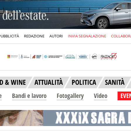
PUBBLICITÀ
REDAZIONE
AUTORI
INVIA SEGNALAZIONE
COLLABOR
D & WINE
ATTUALITÀ
POLITICA
SANITÀ
e
Bandi e lavoro
Fotogallery
Video
EVEN