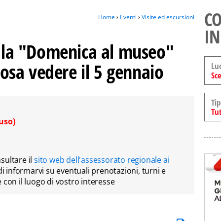
CO
Home
›
Eventi
›
Visite ed escursioni
IN
n la "Domenica al museo"
 cosa vedere il 5 gennaio
Lu
Sce
Tip
Tut
uso)
sultare il
sito web dell'assessorato regionale ai
di informarvi su eventuali prenotazioni, turni e
 con il luogo di vostro interesse