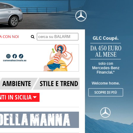
A CON NOI
AMBIENTE
STILE E TREND
TI IN SICILIA