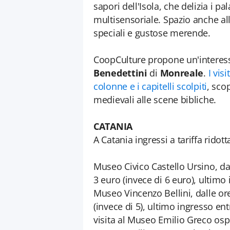
sapori dell'Isola, che delizia i pa
multisensoriale. Spazio anche alle
speciali e gustose merende.
CoopCulture propone un'interessa
Benedettini
di
Monreale
.
I vis
colonne e i capitelli scolpiti
, sco
medievali alle scene bibliche.
CATANIA
A Catania ingressi a tariffa ridot
Museo Civico Castello Ursino, dall
3 euro (invece di 6 euro), ultimo 
Museo Vincenzo Bellini, dalle ore 
(invece di 5), ultimo ingresso ent
visita al Museo Emilio Greco ospi