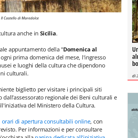
Il Castello di Maredolce
cultura anche in
Sicilia
.
Un
nale appuntamento della "
Domenica al
al
de, ogni prima domenica del mese, l'ingresso
bo
 musei e luoghi della cultura che dipendono
ni culturali.
di
iente biglietto per visitare i principali siti
o dall’assessorato regionale dei Beni culturali e
ll'iniziativa del Ministero della Cultura.
i
orari di apertura consultabili online
, con
visto. Per informazioni e per consultare
'occhiata alla
pagina dedicata all'iniziativa