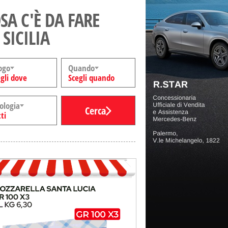
SA C'È DA FARE
 SICILIA
ogo
Quando
gli dove
Scegli quando
ologia
Cerca
ti