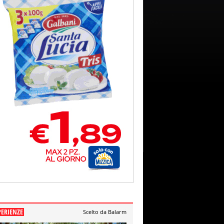
PERIENZE
Scelto da Balarm