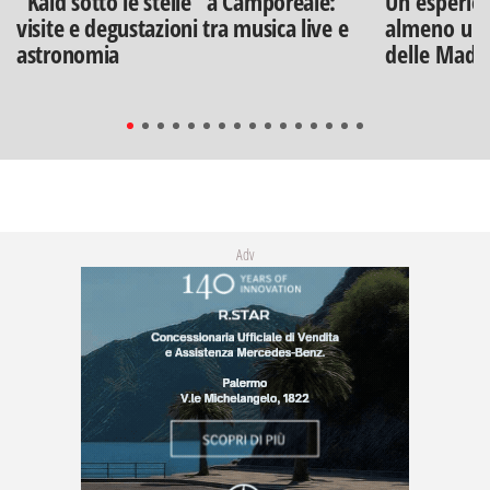
"Kaid sotto le stelle" a Camporeale:
Un'esperien
visite e degustazioni tra musica live e
almeno una
astronomia
delle Mado
Adv