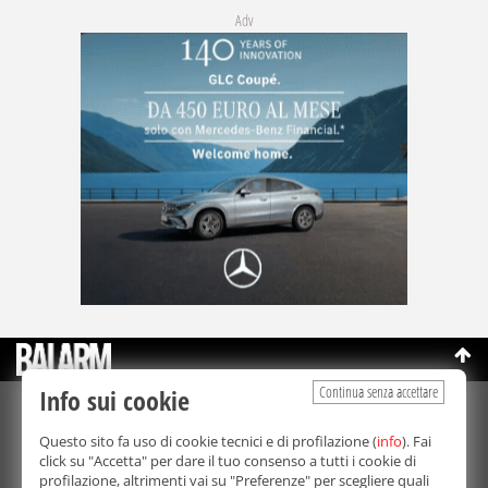
Adv
Continua senza accettare
Info sui cookie
©Copyright 2003-2026
Bmedia Srl
- P.IVA 07064240828
Questo sito fa uso di cookie tecnici e di profilazione (
info
). Fai
La riproduzione totale o parziale di tutti i contenuti, in qualunque
click su "Accetta" per dare il tuo consenso a tutti i cookie di
forma, su qualsiasi supporto è proibita.
profilazione, altrimenti vai su "Preferenze" per scegliere quali
Balarm.it è una testata giornalistica registrata. Autorizzazione del