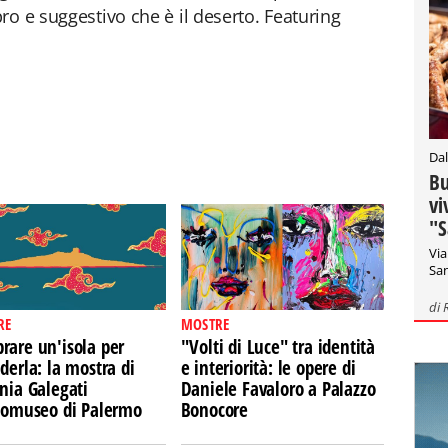
ro e suggestivo che è il deserto. Featuring
Dal
Bu
vi
"S
Via
San
di
RE
MOSTRE
rare un'isola per
"Volti di Luce" tra identità
derla: la mostra di
e interiorità: le opere di
nia Galegati
Daniele Favaloro a Palazzo
Ecomuseo di Palermo
Bonocore