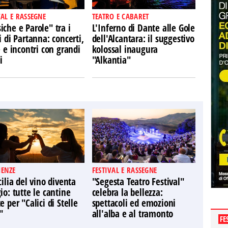
VAL E RASSEGNE
TEATRO E CABARET
che e Parole" tra i
L'Inferno di Dante alle Gole
i di Partanna: concerti,
dell'Alcantara: il suggestivo
e e incontri con grandi
kolossal inaugura
i
"Alkantia"
IENZE
FESTIVAL E RASSEGNE
cilia del vino diventa
"Segesta Teatro Festival"
io: tutte le cantine
celebra la bellezza:
e per "Calici di Stelle
spettacoli ed emozioni
"
all'alba e al tramonto
FE