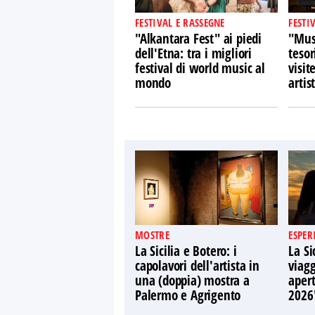
FESTIVAL E RASSEGNE
FESTI
"Alkantara Fest" ai piedi
"Musi
dell'Etna: tra i migliori
tesor
festival di world music al
visit
mondo
artist
MOSTRE
ESPER
La Sicilia e Botero: i
La Si
capolavori dell'artista in
viagg
una (doppia) mostra a
apert
Palermo e Agrigento
2026