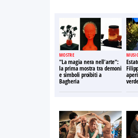
MOSTRE
MUSIC
"La magia nera nell'arte":
Estat
la prima mostra tra demoni
Filip
e simboli proibiti a
aperi
Bagheria
verd