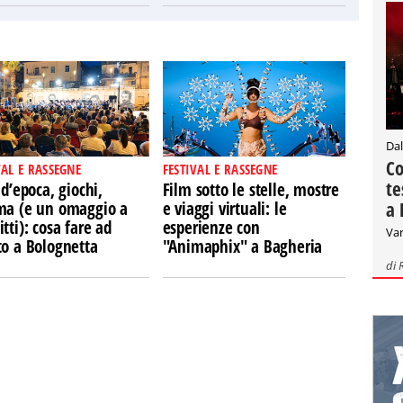
Dal
Co
VAL E RASSEGNE
FESTIVAL E RASSEGNE
te
 d’epoca, giochi,
Film sotto le stelle, mostre
a 
ma (e un omaggio a
e viaggi virtuali: le
tti): cosa fare ad
esperienze con
Var
to a Bolognetta
"Animaphix" a Bagheria
di