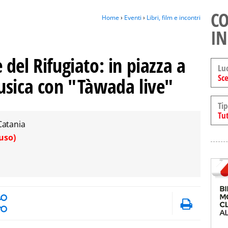
CO
Home
›
Eventi
›
Libri, film e incontri
IN
del Rifugiato: in piazza a
Lu
Sce
usica con "Tàwada live"
Tip
Tut
Catania
uso)