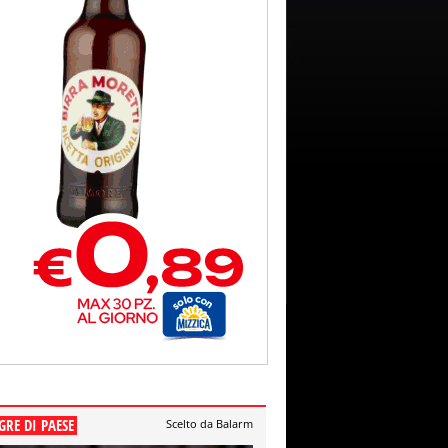
GRE DI PAESE
Scelto da Balarm