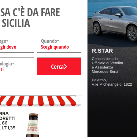
SA C'È DA FARE
 SICILIA
ogo
Quando
gli dove
Scegli quando
ologia
Cerca
ti