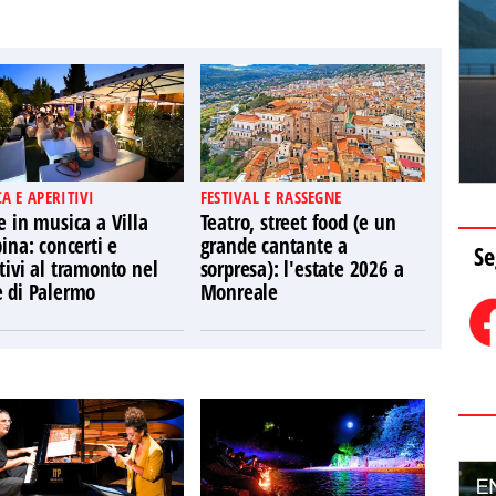
A E APERITIVI
FESTIVAL E RASSEGNE
e in musica a Villa
Teatro, street food (e un
pina: concerti e
grande cantante a
Se
tivi al tramonto nel
sorpresa): l'estate 2026 a
e di Palermo
Monreale