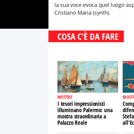
la sua voce evoca quel luogo asp
Cristiano Maria (synth).
COSA C'È DA FARE
MOSTRE
MOST
I tesori impressionisti
Comp
illuminano Palermo: una
difen
mostra straordinaria a
Stefa
Palazzo Reale
all'