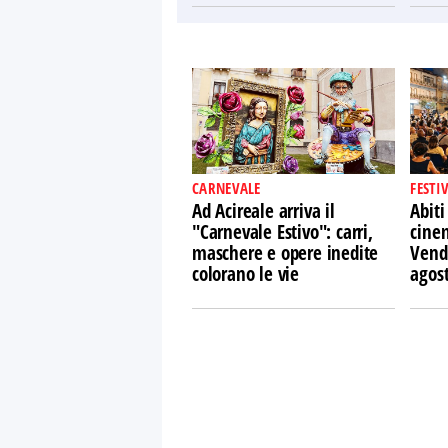
CARNEVALE
FESTI
Ad Acireale arriva il
Abiti
"Carnevale Estivo": carri,
cine
maschere e opere inedite
Vendi
colorano le vie
agos