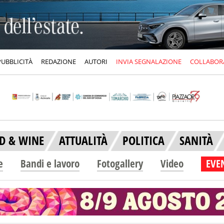
PUBBLICITÀ
REDAZIONE
AUTORI
INVIA SEGNALAZIONE
COLLABOR
D & WINE
ATTUALITÀ
POLITICA
SANITÀ
e
Bandi e lavoro
Fotogallery
Video
EVEN