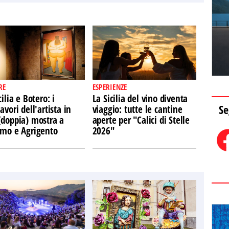
RE
ESPERIENZE
cilia e Botero: i
La Sicilia del vino diventa
Se
avori dell'artista in
viaggio: tutte le cantine
(doppia) mostra a
aperte per "Calici di Stelle
rmo e Agrigento
2026"