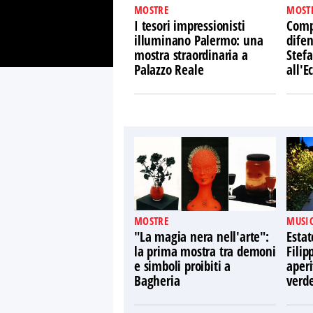
MOSTRE
MOST
I tesori impressionisti
Comp
illuminano Palermo: una
difen
mostra straordinaria a
Stefa
Palazzo Reale
all'
MOSTRE
MUSIC
"La magia nera nell'arte":
Estat
la prima mostra tra demoni
Filip
e simboli proibiti a
aperi
Bagheria
verd