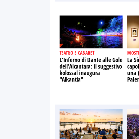
TEATRO E CABARET
MOST
L'Inferno di Dante alle Gole
La Si
dell'Alcantara: il suggestivo
capol
kolossal inaugura
una 
"Alkantia"
Pale