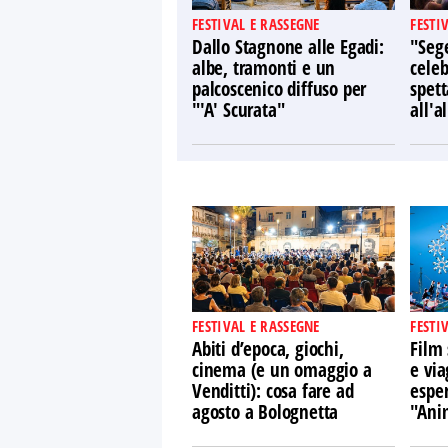
FESTIVAL E RASSEGNE
FESTI
Dallo Stagnone alle Egadi:
"Sege
albe, tramonti e un
celeb
palcoscenico diffuso per
spett
"'A' Scurata"
all'a
FESTIVAL E RASSEGNE
FESTI
Abiti d’epoca, giochi,
Film 
cinema (e un omaggio a
e via
Venditti): cosa fare ad
espe
agosto a Bolognetta
"Ani