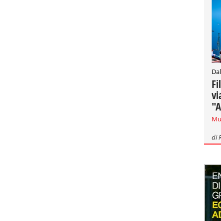
Dal
Fi
vi
"A
Mu
di