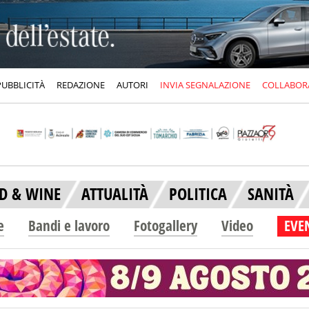
PUBBLICITÀ
REDAZIONE
AUTORI
INVIA SEGNALAZIONE
COLLABOR
D & WINE
ATTUALITÀ
POLITICA
SANITÀ
e
Bandi e lavoro
Fotogallery
Video
EVEN