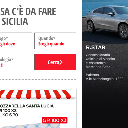
SA C'È DA FARE
 SICILIA
ogo
Quando
gli dove
Scegli quando
ologia
Cerca
ti