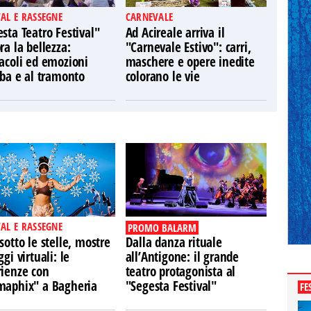
VAL E RASSEGNE
CARNEVALE
sta Teatro Festival"
Ad Acireale arriva il
ra la bellezza:
"Carnevale Estivo": carri,
acoli ed emozioni
maschere e opere inedite
lba e al tramonto
colorano le vie
VAL E RASSEGNE
PROMO BALARM
sotto le stelle, mostre
Dalla danza rituale
ggi virtuali: le
all’Antigone: il grande
rienze con
teatro protagonista al
maphix" a Bagheria
"Segesta Festival"
FE