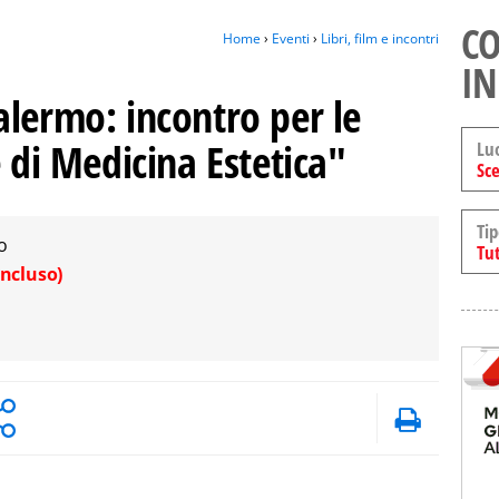
CO
Home
›
Eventi
›
Libri, film e incontri
IN
lermo: incontro per le
e di Medicina Estetica"
Lu
Sce
Tip
o
Tut
ncluso)