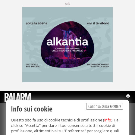
Adv
Continua senza accettare
Info sui cookie
©Copyright 2003-2026
Bmedia Srl
- P.IVA 07064240828
Questo sito fa uso di cookie tecnici e di profilazione (
info
). Fai
La riproduzione totale o parziale di tutti i contenuti, in qualunque
click su "Accetta" per dare il tuo consenso a tutti i cookie di
forma, su qualsiasi supporto è proibita.
profilazione, altrimenti vai su "Preferenze" per scegliere quali
Balarm.it è una testata giornalistica registrata. Autorizzazione del