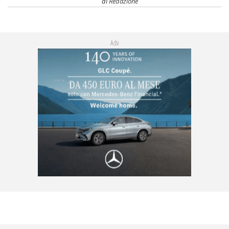
di
Redazione
Adv