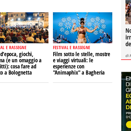
No
ir
de
VAL E RASSEGNE
FESTIVAL E RASSEGNE
 d’epoca, giochi,
Film sotto le stelle, mostre
di
ma (e un omaggio a
e viaggi virtuali: le
tti): cosa fare ad
esperienze con
to a Bolognetta
"Animaphix" a Bagheria