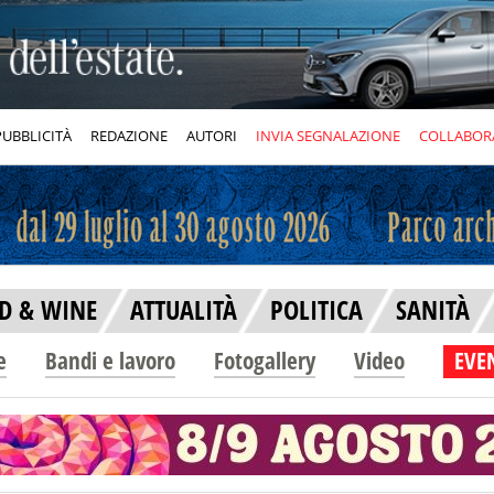
PUBBLICITÀ
REDAZIONE
AUTORI
INVIA SEGNALAZIONE
COLLABOR
D & WINE
ATTUALITÀ
POLITICA
SANITÀ
e
Bandi e lavoro
Fotogallery
Video
EVEN