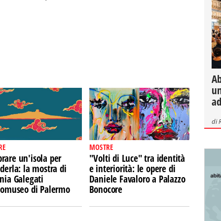
Ab
un
ad
di
RE
MOSTRE
rare un'isola per
"Volti di Luce" tra identità
derla: la mostra di
e interiorità: le opere di
nia Galegati
Daniele Favaloro a Palazzo
Ecomuseo di Palermo
Bonocore