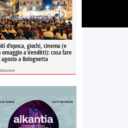
iti d’epoca, giochi, cinema (e
 omaggio a Venditti): cosa fare
 agosto a Bolognetta
Redazione