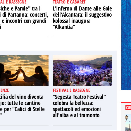
VAL E RASSEGNE
TEATRO E CABARET
che e Parole" tra i
L'Inferno di Dante alle Gole
i di Partanna: concerti,
dell'Alcantara: il suggestivo
e e incontri con grandi
kolossal inaugura
i
"Alkantia"
IENZE
FESTIVAL E RASSEGNE
cilia del vino diventa
"Segesta Teatro Festival"
io: tutte le cantine
celebra la bellezza:
CU
e per "Calici di Stelle
spettacoli ed emozioni
"
all'alba e al tramonto