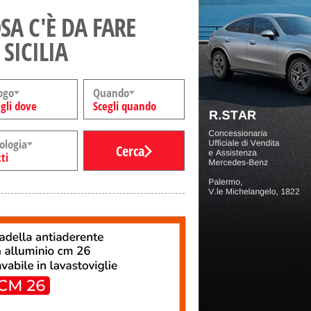
SA C'È DA FARE
 SICILIA
ogo
Quando
gli dove
Scegli quando
ologia
Cerca
ti