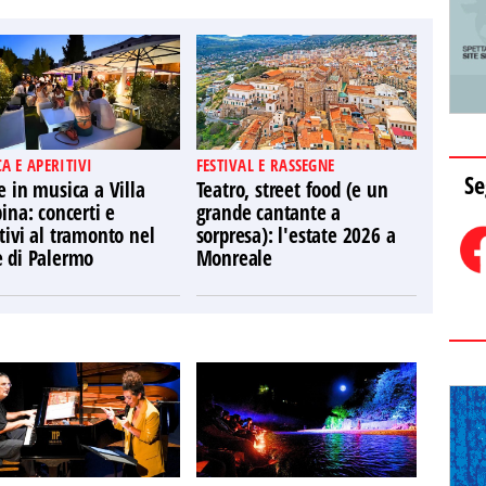
A E APERITIVI
FESTIVAL E RASSEGNE
Se
e in musica a Villa
Teatro, street food (e un
pina: concerti e
grande cantante a
tivi al tramonto nel
sorpresa): l'estate 2026 a
e di Palermo
Monreale