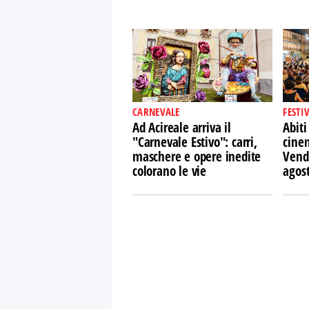
CARNEVALE
FESTI
Ad Acireale arriva il
Abiti
"Carnevale Estivo": carri,
cine
maschere e opere inedite
Vendi
colorano le vie
agos