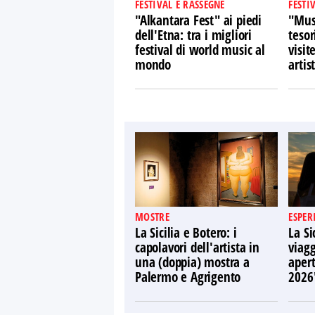
FESTIVAL E RASSEGNE
FESTI
"Alkantara Fest" ai piedi
"Musi
dell'Etna: tra i migliori
tesor
festival di world music al
visit
mondo
artist
MOSTRE
ESPER
La Sicilia e Botero: i
La Si
capolavori dell'artista in
viagg
una (doppia) mostra a
apert
Palermo e Agrigento
2026