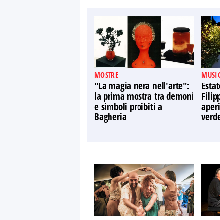
MOSTRE
MUSIC
"La magia nera nell'arte":
Estat
la prima mostra tra demoni
Filip
e simboli proibiti a
aperi
Bagheria
verd