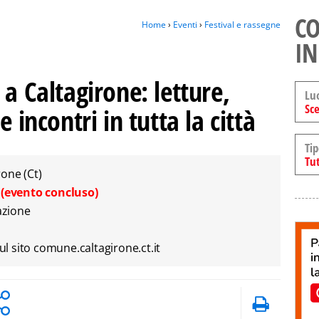
CO
Home
›
Eventi
›
Festival e rassegne
IN
 a Caltagirone: letture,
Lu
Sce
 incontri in tutta la città
Tip
Tut
rone (Ct)
6
(evento concluso)
azione
 sito comune.caltagirone.ct.it