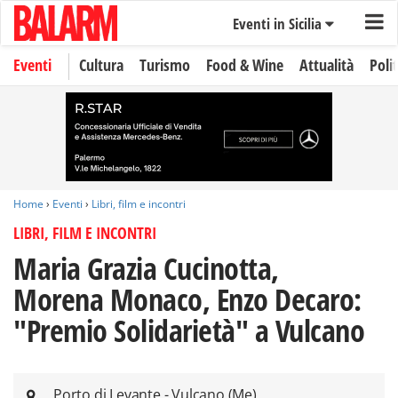
Eventi in Sicilia
Eventi
Cultura
Turismo
Food & Wine
Attualità
Polit
Home
›
Eventi
›
Libri, film e incontri
LIBRI, FILM E INCONTRI
Maria Grazia Cucinotta,
Morena Monaco, Enzo Decaro:
"Premio Solidarietà" a Vulcano
Porto di Levante - Vulcano (Me)