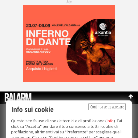
Adv
Continua senza accettare
Info sui cookie
©Copyright 2003-2026
Bmedia Srl
- P.IVA 07064240828
Questo sito fa uso di cookie tecnici e di profilazione (
info
). Fai
La riproduzione totale o parziale di tutti i contenuti, in qualunque
click su "Accetta" per dare il tuo consenso a tutti i cookie di
forma, su qualsiasi supporto è proibita.
profilazione, altrimenti vai su "Preferenze" per scegliere quali
Balarm.it è una testata giornalistica registrata. Autorizzazione del
approvare. Clicca su "Continua senza accettare" per non