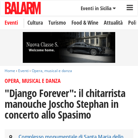
Eventi in Sicilia
Eventi
Cultura
Turismo
Food & Wine
Attualità
Polit
Home
›
Eventi
›
Opera, musical e danza
OPERA, MUSICAL E DANZA
"Django Forever": il chitarrista
manouche Joscho Stephan in
concerto allo Spasimo
Complesso monumentale di Santa Maria dello