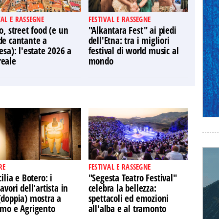
VAL E RASSEGNE
FESTIVAL E RASSEGNE
o, street food (e un
"Alkantara Fest" ai piedi
de cantante a
dell'Etna: tra i migliori
esa): l'estate 2026 a
festival di world music al
eale
mondo
RE
FESTIVAL E RASSEGNE
cilia e Botero: i
"Segesta Teatro Festival"
avori dell'artista in
celebra la bellezza:
(doppia) mostra a
spettacoli ed emozioni
rmo e Agrigento
all'alba e al tramonto