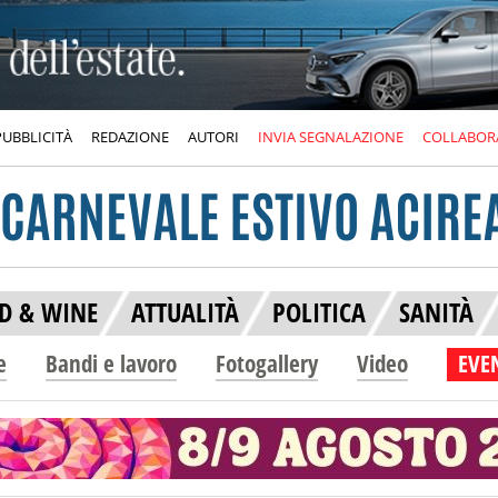
PUBBLICITÀ
REDAZIONE
AUTORI
INVIA SEGNALAZIONE
COLLABOR
D & WINE
ATTUALITÀ
POLITICA
SANITÀ
e
Bandi e lavoro
Fotogallery
Video
EVEN