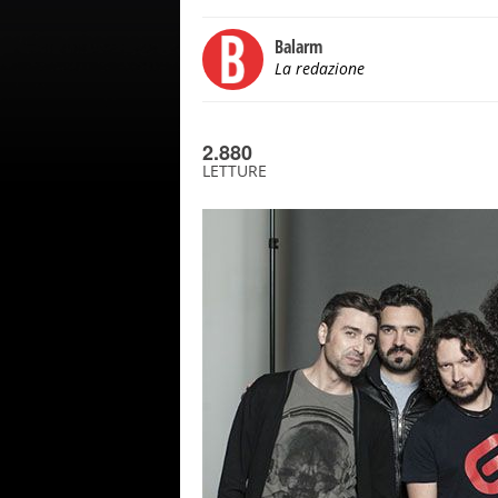
Balarm
La redazione
2.880
LETTURE