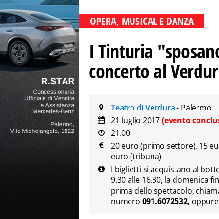
OPERA, MUSICAL E DANZA
I Tinturia "sposan
concerto al Verdur
Teatro di Verdura
- Palermo
21 luglio 2017
(evento conclu
21.00
20 euro (primo settore), 15 eu
euro (tribuna)
I biglietti si acquistano al bo
9.30 alle 16.30, la domenica fi
prima dello spettacolo, chiam
numero
091.6072532,
oppur