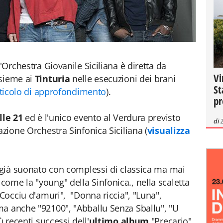
'Orchestra Giovanile Siciliana è diretta da
Vi
nsieme ai
Tinturia
nelle esecuzioni dei brani
St
rticolo di approfondimento
).
pr
lle 21
ed è l'unico evento al Verdura previsto
di
azione Orchestra Sinfonica Siciliana (
visualizza
o già suonato con complessi di classica ma mai
ome la "young" della Sinfonica., nella scaletta
"Cocciu d'amuri", "Donna riccia", "Luna",
ma anche "92100", "Abballu Senza Sballu", "U
ù recenti successi dell'
ultimo album
"Precario".