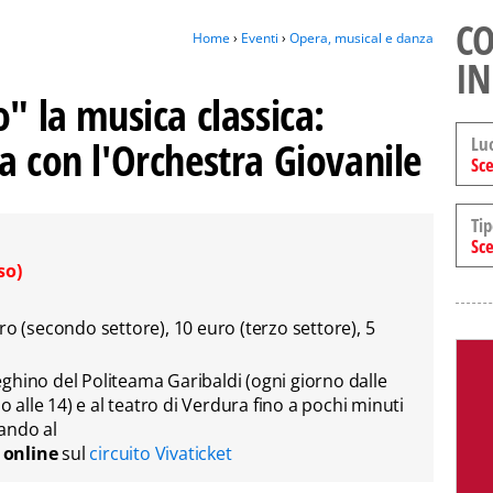
CO
Home
›
Eventi
›
Opera, musical e danza
IN
o" la musica classica:
Lu
a con l'Orchestra Giovanile
Sce
Tip
Sce
so)
ro (secondo settore), 10 euro (terzo settore), 5
tteghino del Politeama Garibaldi (ogni giorno dalle
no alle 14) e al teatro di Verdura fino a pochi minuti
ando al
e
online
sul
circuito Vivaticket