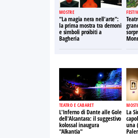
MOSTRE
FESTI
"La magia nera nell'arte":
Teatr
la prima mostra tra demoni
gran
e simboli proibiti a
sorpr
Bagheria
Monr
TEATRO E CABARET
MOST
L'Inferno di Dante alle Gole
La Si
dell'Alcantara: il suggestivo
capol
kolossal inaugura
una 
"Alkantia"
Pale