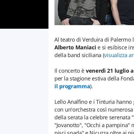
Al teatro di Verduira di Palermo l
Alberto Maniaci
e si esibisce i
della band siciliana (
visualizza a
Il concerto è
venerdì 21 luglio a
per la stagione estiva della Fond
il programma
).
Lello Analfino e i Tinturia hann
con un'orchestra così numerosa c
della serata la celebre serenata 
"Jovanotto", "Occhi a pampina" 
pisci spada" e Nicuzza oltre ai pi