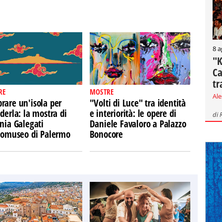
8 a
"K
Ca
tr
RE
MOSTRE
Al
rare un'isola per
"Volti di Luce" tra identità
derla: la mostra di
e interiorità: le opere di
di
nia Galegati
Daniele Favaloro a Palazzo
Ecomuseo di Palermo
Bonocore