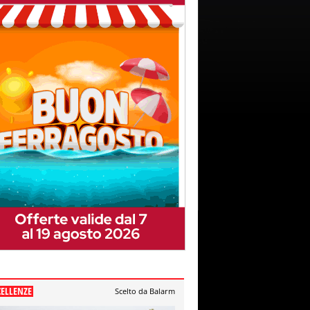
CELLENZE
Scelto da Balarm