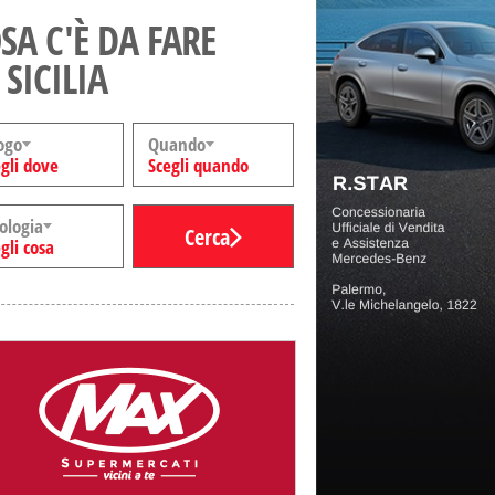
SA C'È DA FARE
 SICILIA
ogo
Quando
gli dove
Scegli quando
ologia
Cerca
gli cosa