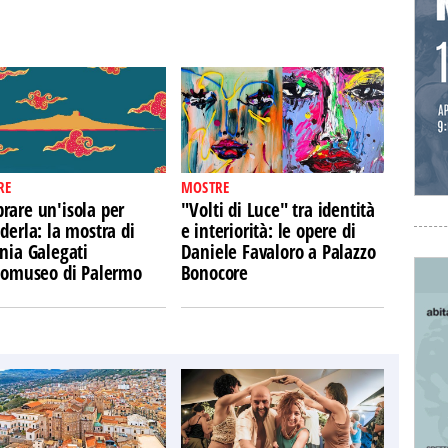
RE
MOSTRE
rare un'isola per
"Volti di Luce" tra identità
derla: la mostra di
e interiorità: le opere di
nia Galegati
Daniele Favaloro a Palazzo
Ecomuseo di Palermo
Bonocore