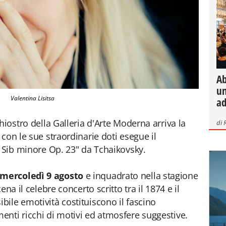
Ab
un
Valentina Lisitsa
ad
hiostro della Galleria d'Arte Moderna arriva la
di
 con le sue straordinarie doti esegue il
n Sib minore Op. 23" da Tchaikovsky.
mercoledì 9 agosto
e inquadrato nella stagione
cena il celebre concerto scritto tra il 1874 e il
ile emotività costituiscono il fascino
nti ricchi di motivi ed atmosfere suggestive.