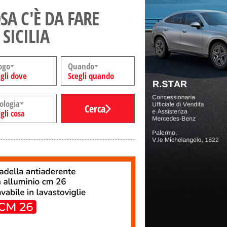
SA C'È DA FARE
 SICILIA
ogo
Quando
gli dove
Scegli quando
ologia
Cerca
gli cosa