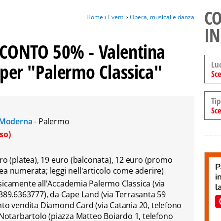
CO
Home
›
Eventi
›
Opera, musical e danza
IN
ONTO 50% - Valentina
Lu
o per "Palermo Classica"
Sce
Tip
Sce
te Moderna
- Palermo
so)
ro (platea), 19 euro (balconata), 12 euro (promo
ea numerata; leggi nell'articolo come aderire)
sicamente all'Accademia Palermo Classica (via
 389.6363777), da Cape Land (via Terrasanta 59
nto vendita Diamond Card (via Catania 20, telefono
 Notarbartolo (piazza Matteo Boiardo 1, telefono