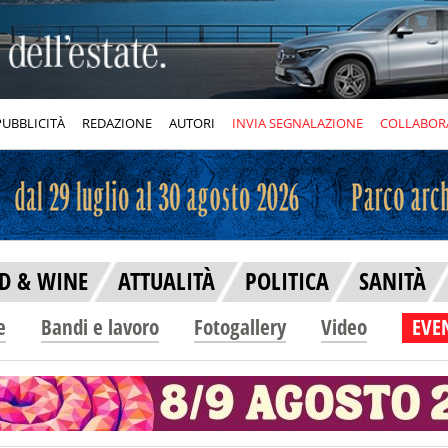
PUBBLICITÀ
REDAZIONE
AUTORI
INVIA SEGNALAZIONE
COLLABOR
D & WINE
ATTUALITÀ
POLITICA
SANITÀ
e
Bandi e lavoro
Fotogallery
Video
EVEN