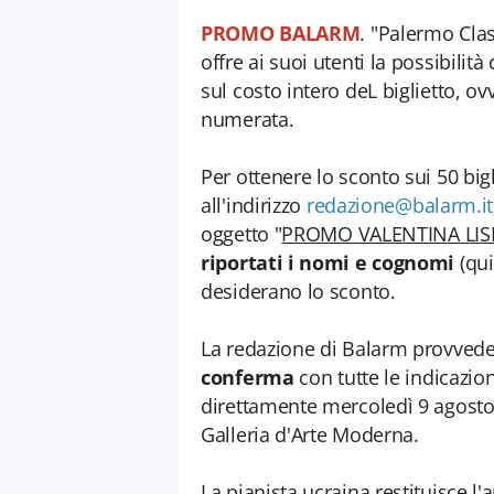
PROMO BALARM
. "Palermo Cla
offre ai suoi utenti la possibilit
sul costo intero deL biglietto, o
numerata.
Per ottenere lo sconto sui 50 bigl
all'indirizzo
redazione@balarm.it
oggetto "
PROMO VALENTINA LIS
riportati i nomi e cognomi
(qui
desiderano lo sconto.
La redazione di Balarm provved
conferma
con tutte le indicazion
direttamente mercoledì 9 agosto 
Galleria d'Arte Moderna.
La pianista ucraina restituisce 