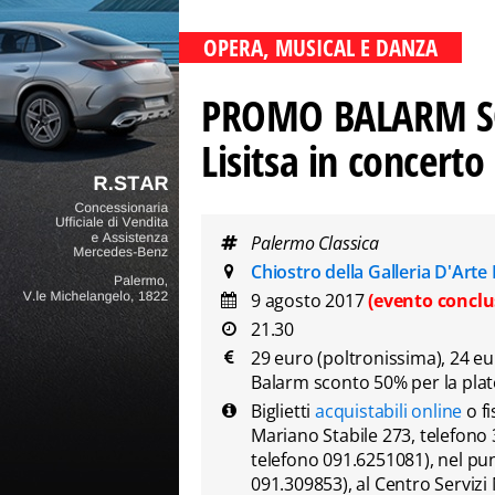
OPERA, MUSICAL E DANZA
PROMO BALARM SC
Lisitsa in concert
Palermo Classica
Chiostro della Galleria D'Ar
9 agosto 2017
(evento conclu
21.30
29 euro (poltronissima), 24 eu
Balarm sconto 50% per la plat
Biglietti
acquistabili online
o fi
Mariano Stabile 273, telefono
telefono 091.6251081), nel pu
091.309853), al Centro Servizi