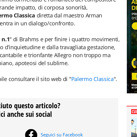
ande impatto, di corposa sonorità,
ermo Classica
diretta dal maestro Arman
a entra in un dialogo/confronto.
 n.1
" di Brahms e per finire i quattro movimenti,
 d’inquietudine e dalla travagliata gestazione,
cantabile e trionfante Allegro non troppo ma
niano, apoteosi del sublime.
ile consultare il sito web di "
Palermo Classica
".
ciuto questo articolo?
ci anche sui social
CU
Seguici su Facebook