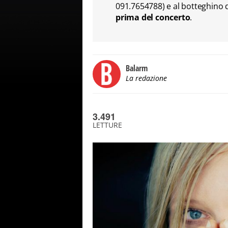
091.7654788) e al botteghino 
prima del concerto
.
Balarm
La redazione
3.491
LETTURE