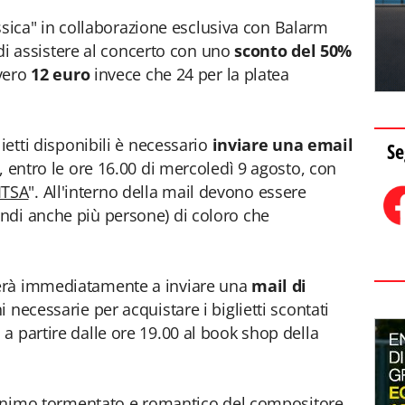
ssica" in collaborazione esclusiva con Balarm
à di assistere al concerto con uno
sconto del 50%
vvero
12 euro
invece che 24 per la platea
ietti disponibili è necessario
inviare una email
Se
, entro le ore 16.00 di mercoledì 9 agosto, con
ITSA
". All'interno della mail devono essere
ndi anche più persone) di coloro che
erà immediatamente a inviare una
mail di
i necessarie per acquistare i biglietti scontati
a partire dalle ore 19.00 al book shop della
l'animo tormentato e romantico del compositore