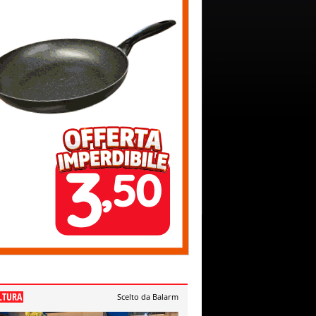
LTURA
Scelto da Balarm