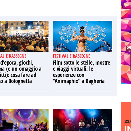
VAL E RASSEGNE
FESTIVAL E RASSEGNE
 d’epoca, giochi,
Film sotto le stelle, mostre
ma (e un omaggio a
e viaggi virtuali: le
tti): cosa fare ad
esperienze con
to a Bolognetta
"Animaphix" a Bagheria