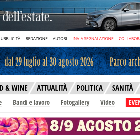
PUBBLICITÀ
REDAZIONE
AUTORI
INVIA SEGNALAZIONE
COLLABOR
D & WINE
ATTUALITÀ
POLITICA
SANITÀ
e
Bandi e lavoro
Fotogallery
Video
EVEN