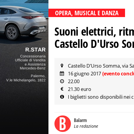
OPERA, MUSICAL E DANZA
Suoni elettrici, ri
Castello D'Urso 
Castello D’Urso Somma, via S
16 giugno 2017
(evento concl
22.00
21.30 euro
I biglietti sono disponibili nei 
Balarm
La redazione