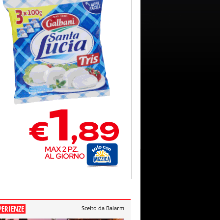
PERIENZE
Scelto da Balarm