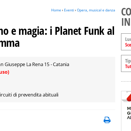
CO
Home
›
Eventi
›
Opera, musical e danza
IN
tmo e magia: i Planet Funk al
Somma
Lu
Sce
Tip
an Giuseppe La Rena 15 - Catania
Tut
uso)
circuiti di prevendita abituali