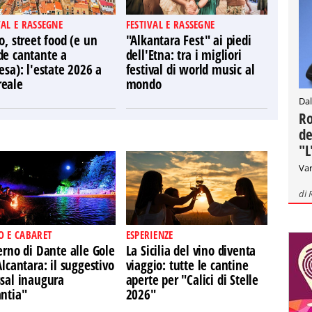
VAL E RASSEGNE
FESTIVAL E RASSEGNE
o, street food (e un
"Alkantara Fest" ai piedi
de cantante a
dell'Etna: tra i migliori
esa): l'estate 2026 a
festival di world music al
eale
mondo
Dal
Ro
de
"L
Var
di
O E CABARET
ESPERIENZE
erno di Dante alle Gole
La Sicilia del vino diventa
Alcantara: il suggestivo
viaggio: tutte le cantine
ssal inaugura
aperte per "Calici di Stelle
antia"
2026"