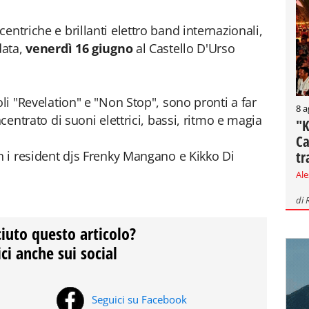
centriche e brillanti elettro band internazionali,
data,
venerdì 16 giugno
al Castello D'Urso
oli "Revelation" e "Non Stop", sono pronti a far
8 a
ncentrato di suoni elettrici, bassi, ritmo e magia
"K
Ca
tr
on i resident djs Frenky Mangano e Kikko Di
Al
di
ciuto questo articolo?
ci anche sui social
Seguici su Facebook