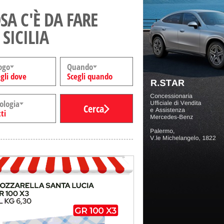
SA C'È DA FARE
 SICILIA
ogo
Quando
gli dove
Scegli quando
ologia
Cerca
ti