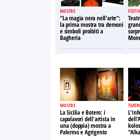
MOSTRE
FESTI
"La magia nera nell'arte":
Teatr
la prima mostra tra demoni
gran
e simboli proibiti a
sorpr
Bagheria
Monr
MOSTRE
TEATR
La Sicilia e Botero: i
L'Inf
capolavori dell'artista in
dell'
una (doppia) mostra a
kolo
Palermo e Agrigento
"Alk