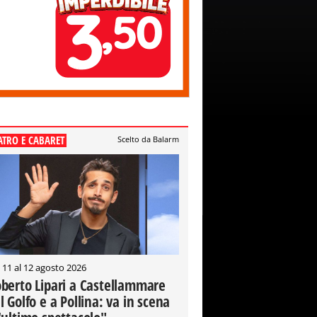
ATRO E CABARET
Scelto da Balarm
 11 al 12 agosto 2026
berto Lipari a Castellammare
l Golfo e a Pollina: va in scena