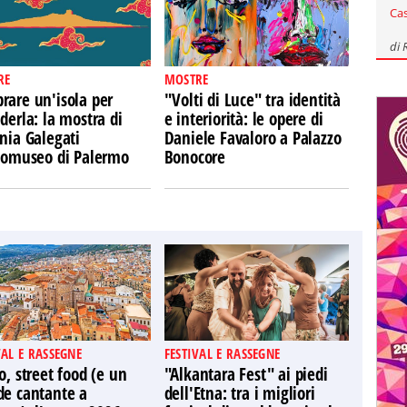
Ca
di
RE
MOSTRE
rare un'isola per
"Volti di Luce" tra identità
derla: la mostra di
e interiorità: le opere di
nia Galegati
Daniele Favaloro a Palazzo
Ecomuseo di Palermo
Bonocore
VAL E RASSEGNE
FESTIVAL E RASSEGNE
o, street food (e un
"Alkantara Fest" ai piedi
de cantante a
dell'Etna: tra i migliori