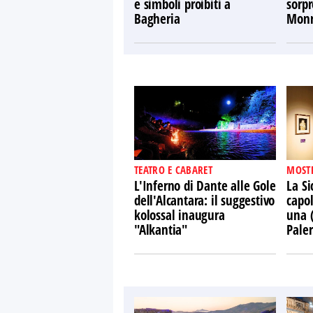
e simboli proibiti a
sorpr
Bagheria
Monr
TEATRO E CABARET
MOST
L'Inferno di Dante alle Gole
La Si
dell'Alcantara: il suggestivo
capol
kolossal inaugura
una 
"Alkantia"
Pale