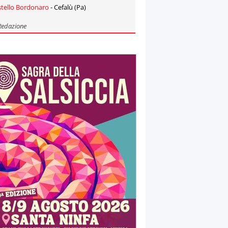
stello Bordonaro
- Cefalù (Pa)
Redazione