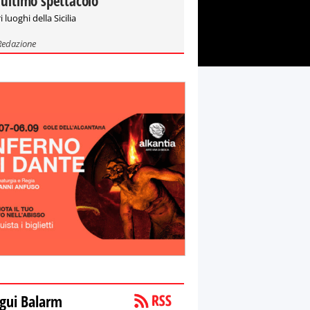
'ultimo spettacolo"
i luoghi della Sicilia
Redazione
gui Balarm