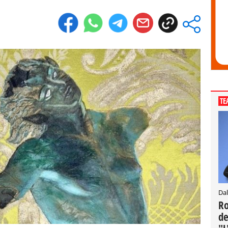
TE
Dal
Ro
de