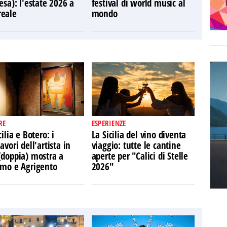
esa): l'estate 2026 a
festival di world music al
eale
mondo
RE
ESPERIENZE
cilia e Botero: i
La Sicilia del vino diventa
avori dell'artista in
viaggio: tutte le cantine
(doppia) mostra a
aperte per "Calici di Stelle
rmo e Agrigento
2026"