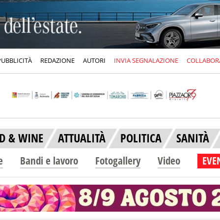
PUBBLICITÀ
REDAZIONE
AUTORI
INVIA SEGNALAZIONE
COLLABOR
D & WINE
ATTUALITÀ
POLITICA
SANITÀ
e
Bandi e lavoro
Fotogallery
Video
EVEN