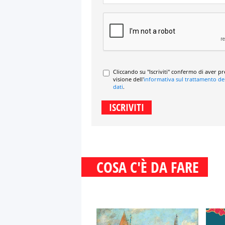
Cliccando su "Iscriviti" confermo di aver p
visione dell'
informativa sul trattamento de
dati
.
COSA C'È DA FARE