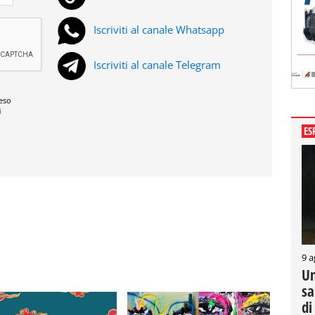
Iscriviti al canale Whatsapp
Iscriviti al canale Telegram
reso
i
ES
9 a
Un
sa
di