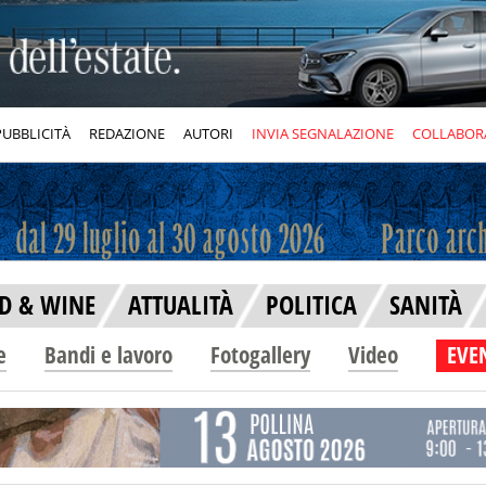
PUBBLICITÀ
REDAZIONE
AUTORI
INVIA SEGNALAZIONE
COLLABOR
D & WINE
ATTUALITÀ
POLITICA
SANITÀ
e
Bandi e lavoro
Fotogallery
Video
EVEN