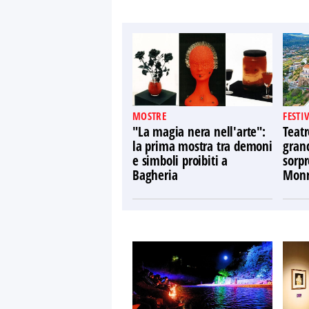
MOSTRE
FESTI
"La magia nera nell'arte":
Teatr
la prima mostra tra demoni
gran
e simboli proibiti a
sorpr
Bagheria
Monr