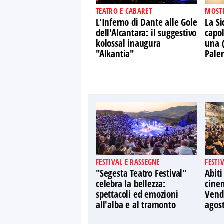
TEATRO E CABARET
MOST
L'Inferno di Dante alle Gole
La Si
dell'Alcantara: il suggestivo
capol
kolossal inaugura
una 
"Alkantia"
Pale
FESTIVAL E RASSEGNE
FESTI
"Segesta Teatro Festival"
Abiti
celebra la bellezza:
cine
spettacoli ed emozioni
Vendi
all'alba e al tramonto
agos