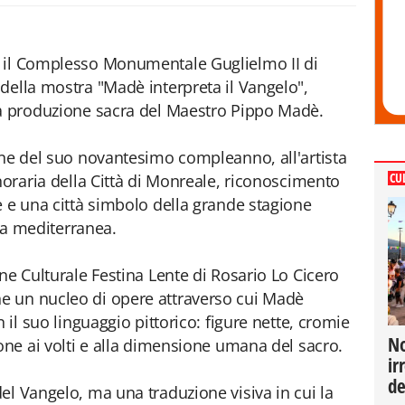
 il Complesso Monumentale Guglielmo II di
della mostra "Madè interpreta il Vangelo",
la produzione sacra del Maestro Pippo Madè.
one del suo novantesimo compleanno, all'artista
noraria della Città di Monreale, riconoscimento
CU
è e una città simbolo della grande stagione
ura mediterranea.
ne Culturale Festina Lente di Rosario Lo Cicero
e un nucleo di opere attraverso cui Madè
 il suo linguaggio pittorico: figure nette, cromie
No
ione ai volti e alla dimensione umana del sacro.
ir
de
el Vangelo, ma una traduzione visiva in cui la