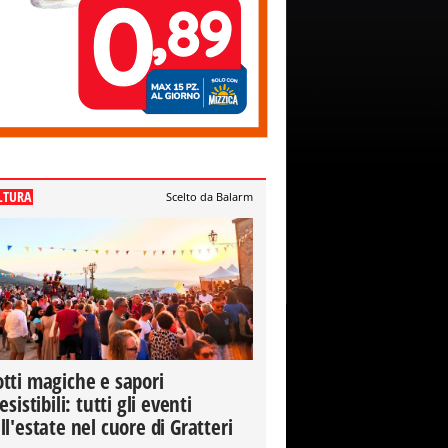
LTURA
Scelto da Balarm
tti magiche e sapori
resistibili: tutti gli eventi
ll'estate nel cuore di Gratteri