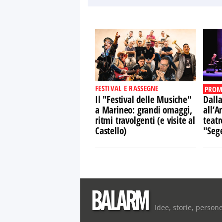
FESTIVAL E RASSEGNE
PROM
Il "Festival delle Musiche"
Dalla
a Marineo: grandi omaggi,
all’A
ritmi travolgenti (e visite al
teatr
Castello)
"Sege
Idee, storie, person