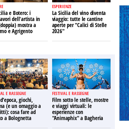
RE
ESPERIENZE
cilia e Botero: i
La Sicilia del vino diventa
avori dell'artista in
viaggio: tutte le cantine
(doppia) mostra a
aperte per "Calici di Stelle
rmo e Agrigento
2026"
VAL E RASSEGNE
FESTIVAL E RASSEGNE
 d’epoca, giochi,
Film sotto le stelle, mostre
ma (e un omaggio a
e viaggi virtuali: le
tti): cosa fare ad
esperienze con
to a Bolognetta
"Animaphix" a Bagheria