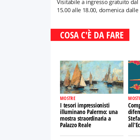
Visitabile a ingresso gratuito dal
15.00 alle 18.00, domenica dalle 
COSA C'È DA FARE
MOSTRE
MOST
I tesori impressionisti
Comp
illuminano Palermo: una
difen
mostra straordinaria a
Stefa
Palazzo Reale
all'