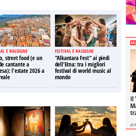
MU
VAL E RASSEGNE
FESTIVAL E RASSEGNE
o, street food (e un
"Alkantara Fest" ai piedi
de cantante a
dell'Etna: tra i migliori
esa): l'estate 2026 a
festival di world music al
eale
mondo
Il
Ma
tr
di