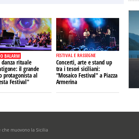
FESTIVAL E RASSEGNE
O BALARM
 danza rituale
Concerti, arte e stand up
ntigone: il grande
tra i tesori siciliani:
o protagonista al
"Mosaico Festival" a Piazza
sta Festival"
Armerina
e che muovono la Sicilia