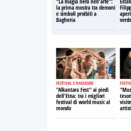
"La magia nera nell'arte":
Estat
la prima mostra tra demoni
Filip
e simboli proibiti a
aperi
Bagheria
verd
FESTIVAL E RASSEGNE
FESTI
"Alkantara Fest" ai piedi
"Musi
dell'Etna: tra i migliori
tesor
festival di world music al
visit
mondo
artist