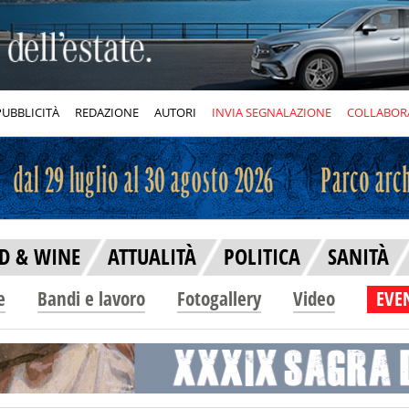
PUBBLICITÀ
REDAZIONE
AUTORI
INVIA SEGNALAZIONE
COLLABOR
D & WINE
ATTUALITÀ
POLITICA
SANITÀ
e
Bandi e lavoro
Fotogallery
Video
EVEN