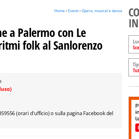
CO
Home
›
Eventi
›
Opera, musical e danza
IN
che a Palermo con Le
ritmi folk al Sanlorenzo
Lu
Sce
Tip
Tut
o
luso)
9556 (orari d'ufficio) o sulla pagina Facebook del