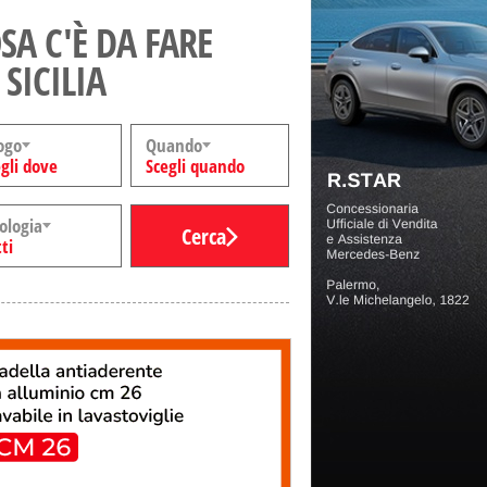
SA C'È DA FARE
 SICILIA
ogo
Quando
gli dove
Scegli quando
ologia
Cerca
ti