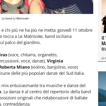
La band Le Matrioske
 e chi più ne ha più ne metta: giovedì 11 ottobre
 tocca a Le Matrioske, band siciliana
Il
 sul palco del giardino.
Ma
tr
iras
(voce, chitarra, organetto,
di
ercussioni, voce, danze),
Virginia
Roberta Miano
(violino, banjolino, voce)
une delle più popolari danze del Sud Italia.
un mix entusiasmante tra musiche e danze del
o
. La danza è al centro del repertorio della band
osizioni originali che rielaborazioni di ballate
a, contraddanza.