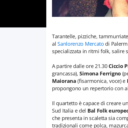
Tarantelle, pizziche, tammurriate
al
Sanlorenzo Mercato
di Palermo
specializzata in ritmi folk, salire
A partire dalle ore 21.30
Ciccio P
grancassa),
Simona Ferrigno
(p
Maiorana
(fisarmonica, voce) e
propongono un repertorio con alc
Il quartetto è capace di creare 
Sud Italia e del
Bal Folk europe
che presenta in scaletta sia comp
tradizionali come polca, mazurc