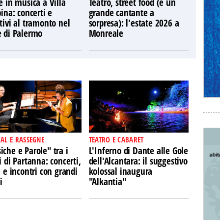
e in musica a Villa
Teatro, street food (e un
pina: concerti e
grande cantante a
tivi al tramonto nel
sorpresa): l'estate 2026 a
e di Palermo
Monreale
VAL E RASSEGNE
TEATRO E CABARET
che e Parole" tra i
L'Inferno di Dante alle Gole
i di Partanna: concerti,
dell'Alcantara: il suggestivo
e e incontri con grandi
kolossal inaugura
i
"Alkantia"