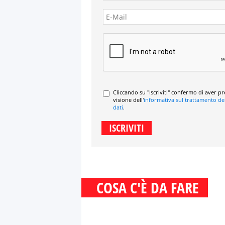
Cliccando su "Iscriviti" confermo di aver p
visione dell'
informativa sul trattamento de
dati
.
COSA C'È DA FARE