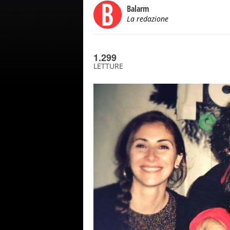
Balarm
La redazione
1.299
LETTURE