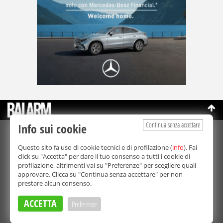
Continua senza accettare
Info sui cookie
©Copyright 2003-2026
Bmedia Srl
- P.IVA 07064240828
Questo sito fa uso di cookie tecnici e di profilazione (
info
). Fai
La riproduzione totale o parziale di tutti i contenuti, in qualunque
click su "Accetta" per dare il tuo consenso a tutti i cookie di
forma, su qualsiasi supporto è proibita.
profilazione, altrimenti vai su "Preferenze" per scegliere quali
Balarm.it è una testata giornalistica registrata. Autorizzazione del
approvare. Clicca su "Continua senza accettare" per non
Tribunale di Palermo n° 32 del 21/10/2003
prestare alcun consenso.
Direttore responsabile:
Fabio Ricotta
Privacy e Cookie Policy
ACCETTA
Preferenze