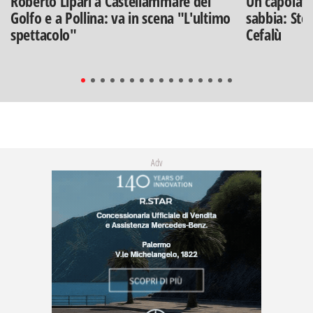
Roberto Lipari a Castellammare del
Un capolavo
Golfo e a Pollina: va in scena "L'ultimo
sabbia: Stef
spettacolo"
Cefalù
Adv