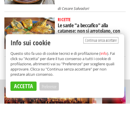
di
Cesare Salvadori
RICETTE
Le sarde "a beccafico" alla
catanese: non si arrotolano, con
un ingrediente a sorpresa
Continua senza accettare
Info sui cookie
di
Redazione
Questo sito fa uso di cookie tecnici e di profilazione (
info
). Fai
click su "Accetta" per dare il tuo consenso a tutti i cookie di
profilazione, altrimenti vai su "Preferenze" per scegliere quali
SCELTO DA BALARM
approvare. Clicca su "Continua senza accettare" per non
prestare alcun consenso.
ACCETTA
Preferenze
ESPERIENZE
FESTIVAL E RAS